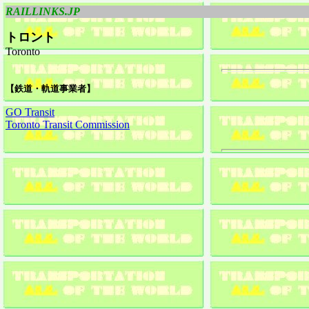
RAILLINKS.JP
トロント
Toronto
【鉄道・軌道事業者】
GO Transit
Toronto Transit Commission