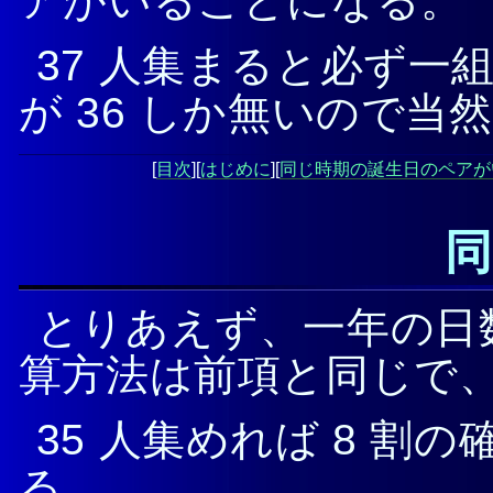
アがいることになる。
37 人集まると必ず一
が 36 しか無いので当然
[
目次
][
はじめに
][
同じ時期の誕生日のペアが
同
とりあえず、一年の日数
算方法は前項と同じで、3
35 人集めれば 8 
る。