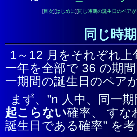
[
目次
][
はじめに
][
同じ時期の誕生日のペアが
同じ時
1～12 月をそれぞれ
一年を全部で 36 の期
一期間の誕生日のペア
まず、"n 人中、同一
起こらない
確率、 すな
誕生日である確率" を