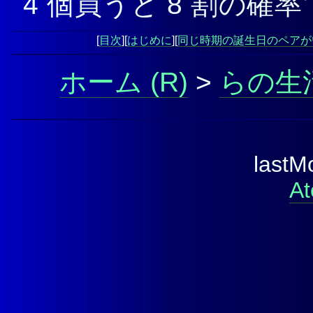
4 個買うと 8 割の確
[
目次
][
はじめに
][
同じ時期の誕生日のペアが
ホーム
>
らの生
lastM
At