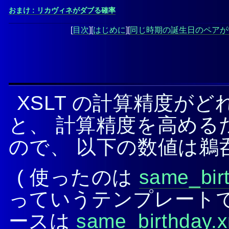
おまけ : リカヴィネがダブる確率
[
目次
][
はじめに
][
同じ時期の誕生日のペアが
XSLT の計算精度が
と、 計算精度を高める
ので、 以下の数値は鵜
( 使ったのは
same_birt
っていうテンプレートです
ースは
same_birthday.x