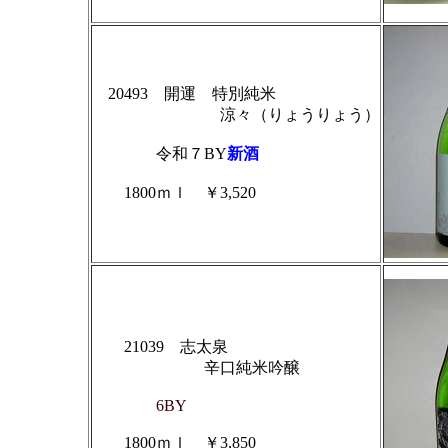
20493 開運 特別純米
涼々（りょうりょう）
令和７BY
新酒
1800ｍｌ ￥3,520
21039 志太泉
辛口純米吟醸
6BY
1800ｍｌ ￥3,850