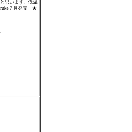
と思います。低温
uke７月発売 ★
％