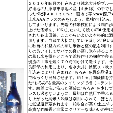
２０１０年睦月の仕込みより純米大吟醸ブルー
好適地の兵庫県東条地区産【山田錦】の中でも
った“秋津Ａｋｉｔｕ”の一画地で字Aza★西
上米AAAクラスのみをしよう、単独で仕込み
してまいります。先端の精米技術により精白歩
上げた酒米を、10Kgにたいして焼く470L使
された各山田錦、ここからいよいよ本格的に酒
切ります。当蔵で大切にしている蒸し米“良い
に独自の和釜方式の蒸し米器と椹の甑を利用す
りの良いそしてサバケの良い蒸し米を得ること
の蒸し米を得たところで総杉作りの麹室で寝る
慢流の工事を焼く７０時間かけて造ります。そ
良酵母の利用により、名水大井川伏流水（軟水
仕込みにより仕込まれた“もろみ”を最高品温
でゆっくり発酵させます。約１ヵ月間愛情を持
た“もろみ”を最高のタイミングで槽（ステン
す。綺麗に洗い洗った酒袋に“もろみ”を少し
レスし過ぎないように、最初は自然圧で垂れる
り上がった純米大吟醸は別囲いされて、ほとん
に低温瓶貯蔵されます。粕歩合が高く仕上がっ
高貴な吟醸香と非常にクリアーな味わいの中に