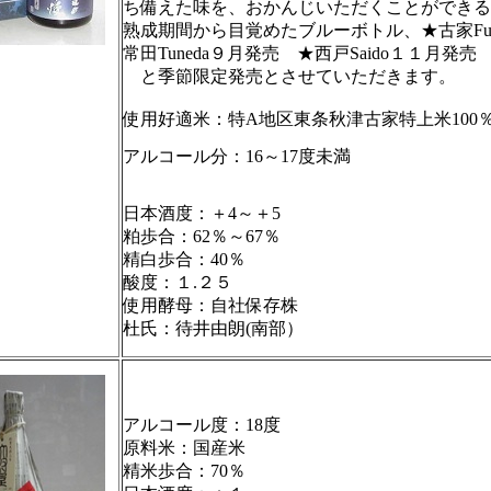
ち備えた味を、おかんじいただくことができる
熟成期間から目覚めたブルーボトル、★古家Fur
常田Tuneda９月発売 ★西戸Saido１１月発売
と季節限定発売とさせていただきます。
使用好適米：特A地区東条秋津古家特上米100
アルコール分：16～17度未満
日本酒度：＋4～＋5
粕歩合：62％～67％
精白歩合：40％
酸度：１.２５
使用酵母：自社保存株
杜氏：待井由朗(南部）
アルコール度：18度
原料米：国産米
精米歩合：70％