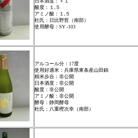
日本酒度：＋１
酸度：１,５
アミノ酸：１,５
杜氏：日比野哲（南部）
使用酵母：SY -103
アルコール分：17度
使用好適米：兵庫県東条産山田錦
精米歩合：非公開
日本酒度：非公開
酸度：非公開
アミノ酸：非公開
酵母：静岡酵母
杜氏：八重樫次幸（南部）