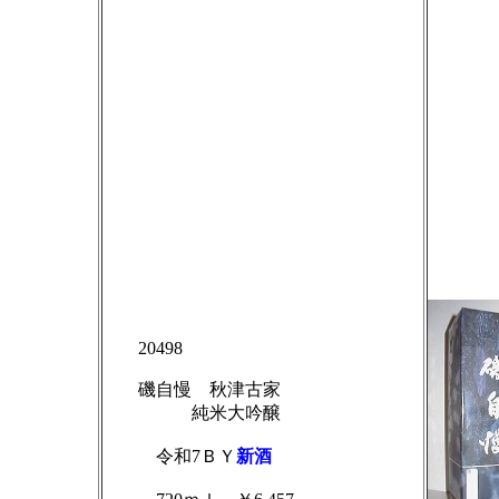
20498
磯自慢 秋津古家
純米大吟醸
令和
7ＢＹ
新酒