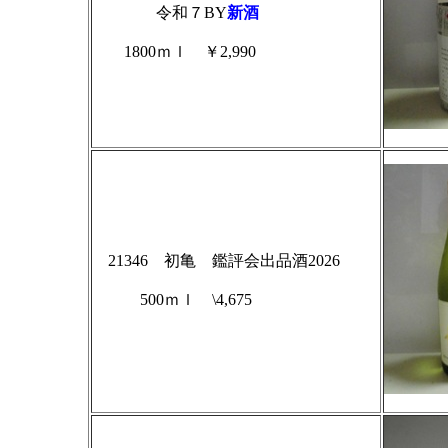
令和７BY
新酒
1800ｍｌ ￥2,990
21346 初亀 鑑評会出品酒2026
500ｍｌ \4,675