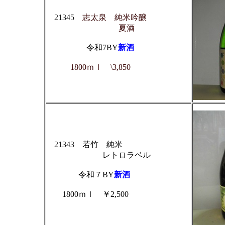
21345
志太泉 純米吟醸
夏酒
令和7BY
新酒
1800ｍｌ \3,850
21343 若竹 純米
レトロラベル
令和７BY
新酒
1800ｍｌ ￥2,500