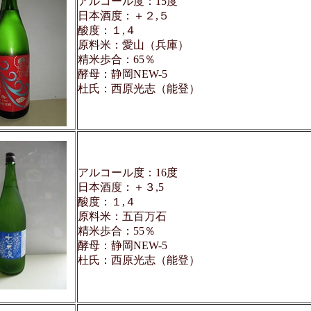
アルコール度：15度
日本酒度：＋２,５
酸度：１,４
原料米：愛山（兵庫）
精米歩合：65％
酵母：静岡NEW-5
杜氏：西原光志（能登）
アルコール度：16度
日本酒度：＋３,5
酸度：１,４
原料米：五百万石
精米歩合：55％
酵母：静岡NEW-5
杜氏：西原光志（能登）