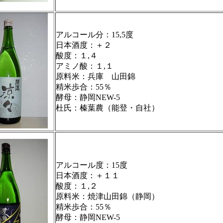
アルコール分：15,5度
日本酒度：＋２
酸度：１,４
アミノ酸：１,１
原料米：兵庫 山田錦
精米歩合：55％
酵母：静岡NEW-5
杜氏：榛葉農（能登・自社）
アルコール度：15度
日本酒度：＋１１
酸度：１,２
原料米：焼津山田錦（静岡）
精米歩合：55％
酵母：静岡NEW-5