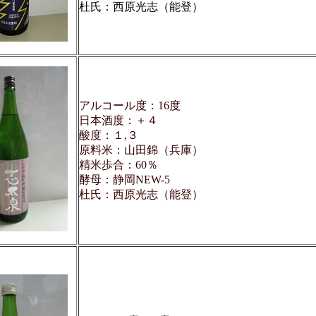
杜氏：西原光志（能登）
アルコール度：16度
日本酒度：＋４
酸度：１,３
原料米：山田錦（兵庫）
精米歩合：60％
酵母：静岡NEW-5
杜氏：西原光志（能登）