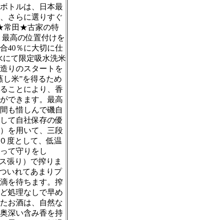
ボトルは、日本最
、さらに選りすぐ
戸★常田★古家の特
、最高の位置付けを
合40％に大切に仕
用水にて限定吸水洗米
造りのスタートを
蒸し米”を得るため
ることにより、香
ができます。最高
間も惜しんで磯自
して自社保存の優
）を用いて、三段
１０度として、低温
って守りをし
レス張り）で搾りま
づついれてあまりプ
滴を待ちます。搾
ど処理なしで早め
たお酒は、自然な
奥深い含み香を持