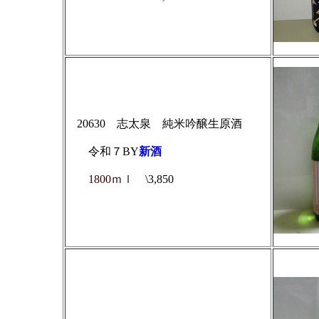
20630 志太泉 純米吟醸生原酒
令和７BY
新酒
1800ｍｌ
\3,850