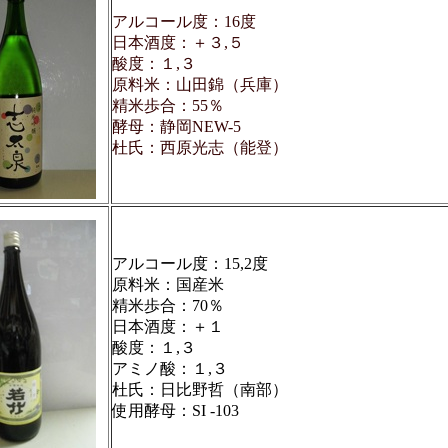
アルコール度：16度
日本酒度：＋３,５
酸度：１,３
原料米：山田錦（兵庫）
精米歩合：55％
酵母：静岡NEW-5
杜氏：西原光志（能登）
アルコール度：15,2度
原料米：国産米
精米歩合：70％
日本酒度：＋１
酸度：１,３
アミノ酸：１,３
杜氏：日比野哲（南部）
使用酵母：SI -103