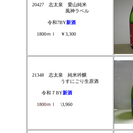
20427 志太泉 愛山純米
風神ラベル
令和7BY
新酒
1800ｍｌ ￥3,300
21348 志太泉 純米吟醸
うすにごり生原酒
令和７BY
新酒
1800ｍｌ
\3,960