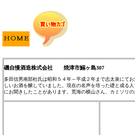
磯自慢酒造株式会社 焼津市鰯ヶ島307
多田信男南部杜氏は昭和５４年～平成２年まで志太泉にてお
しいお酒を醸していました。現在の名声を培った礎と成る人
にお聞きしたことがあります。荒海の横山さん、カミソリの