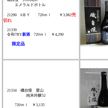
エメラルドボトル
売
21290
6ＢＹ
720ｍｌ ￥3,982
切れ
21339
令和7BY
新酒
720ｍｌ ￥4,290
限定品
21334 磯自慢 愛山
純米吟醸52
720ｍｌ
￥3,135