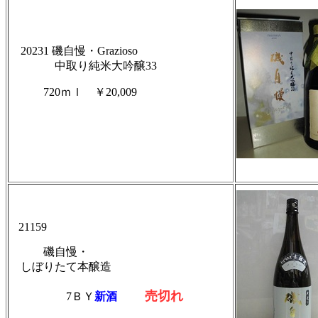
20231 磯自慢・Grazioso
中取り純米大吟醸
33
720ｍｌ ￥20,009
21159
磯自慢・
しぼりたて本醸造
売切れ
7ＢＹ
新酒