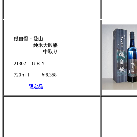
磯自慢・愛山
純米大吟醸
中取り
21302
６ＢＹ
720ｍｌ
￥6,358
限定品