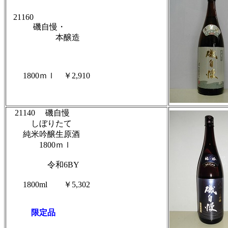
21160
磯自慢・
本醸造
1800ｍｌ ￥2,910
21140
磯自慢
しぼりたて
純米吟醸生原酒
1800ｍｌ
令和6BY
1800ml
￥5,302
限定品