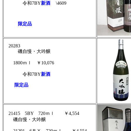
令和7BY
新酒
\4609
限定品
20283
磯自慢・大吟醸
1800ｍｌ ￥10,076
令和7BY
新酒
限定品
21415
5BY
720ｍｌ ￥4,554
磯自慢・大吟醸
21291
6ＢＹ
720ｍｌ ￥4,554