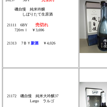
磯自慢 純米吟醸
しぼりたて生原酒
売切れ
21111
6BY
720ｍｌ ￥3,696
21313
7ＢＹ
新酒
￥4,026
21172 磯自慢 純米大吟醸37
Largo ラルゴ