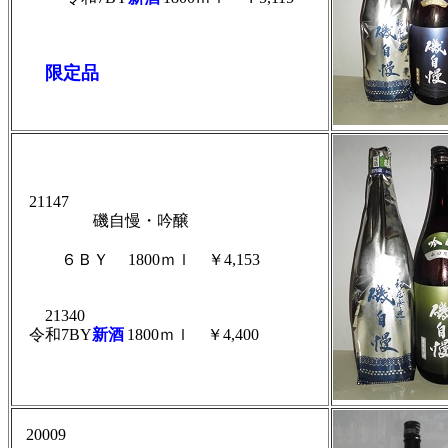
限定品
21147
磯自慢・吟醸
６ＢＹ
1800ｍｌ ￥4,153
21340
令和7BY
新酒
1800ｍｌ
￥4,400
20009