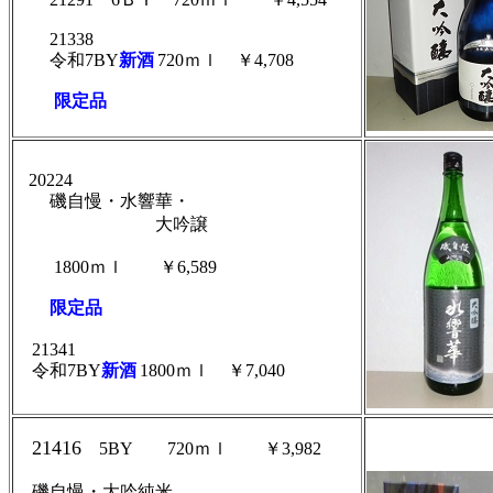
21338
令和7BY
新酒
720ｍｌ ￥4,708
限定品
20224
磯自慢・水響華・
大吟譲
1800ｍｌ ￥6,589
限定品
21341
令和7BY
新酒
1800ｍｌ
￥7,040
21416
5BY
720ｍｌ ￥3,982
磯自慢・大吟純米