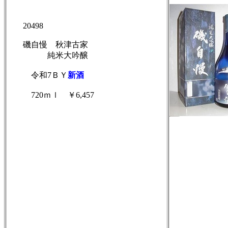
20498
磯自慢 秋津古家
純米大吟醸
令和
7ＢＹ
新酒
720ｍｌ ￥6,457