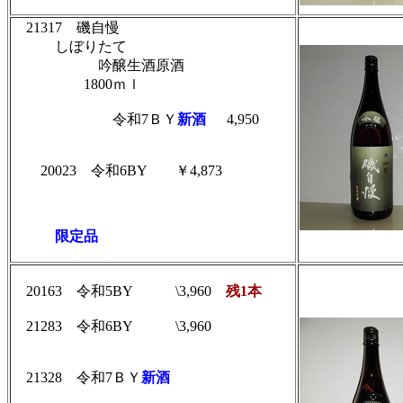
21317
磯自慢
しぼりたて
吟醸生酒原酒
1800ｍｌ
令和
7ＢＹ
新酒
4,950
20023 令和6BY
￥4,873
限定品
20163 令和5BY \3,960
残1本
21283 令和6BY \3,960
21328
令和7ＢＹ
新酒