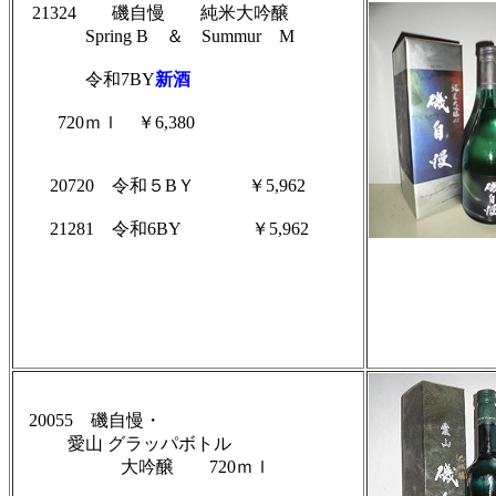
21324
磯自慢
純米大吟醸
Spring B ＆
Summur M
令和7BY
新酒
720ｍｌ ￥6,380
20720 令和５BＹ
￥
5,962
21281 令和6BY
￥
5,962
20055 磯自慢・
愛山 グラッパボトル
大吟醸
720ｍｌ