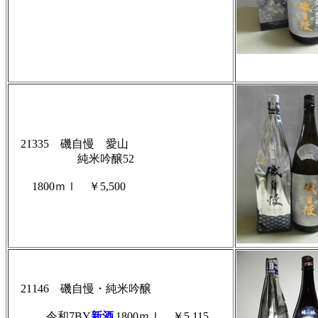
21335 磯自慢 愛山
純米吟醸52
1800ｍｌ
￥5,500
21146 磯自慢・純米吟醸
令和7BY
新酒
1800ｍｌ
￥5,115