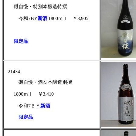
磯自慢・特別本醸造特撰
令和7BY
新酒
1800ｍｌ
￥3,905
限定品
21434
磯自慢・酒友本醸造別撰
1800ｍｌ ￥3,410
令和
7ＢＹ
新酒
限定品