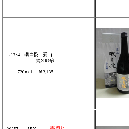
21334 磯自慢 愛山
純米吟醸
720ｍｌ
￥3,135
売切れ
20257 5BY