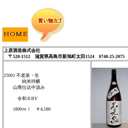
上原酒造株式会社
〒520-1512
滋賀県高島市新旭町太田1524
0740-25-2075
25001 不老泉・生
純米吟醸
山廃仕込中汲み
令和６BY
1800ｍｌ ￥4,180