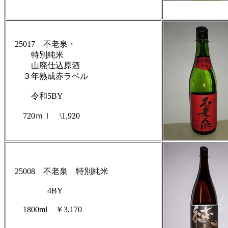
25017 不老泉・
特別純米
山廃仕込原酒
３年熟成赤ラベル
令和5BY
720ｍｌ \1,920
25008 不老泉 特別純米
4BY
1800ml ￥3,170