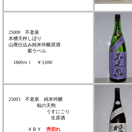
25009 不老泉
木槽天秤しぼり
山廃仕込み純米吟醸原酒
紫ラベル
1800ｍｌ ￥3,690
25003 不老泉 純米吟醸
杣の天狗
うすにごり
生原酒
４ＢＹ
売切れ