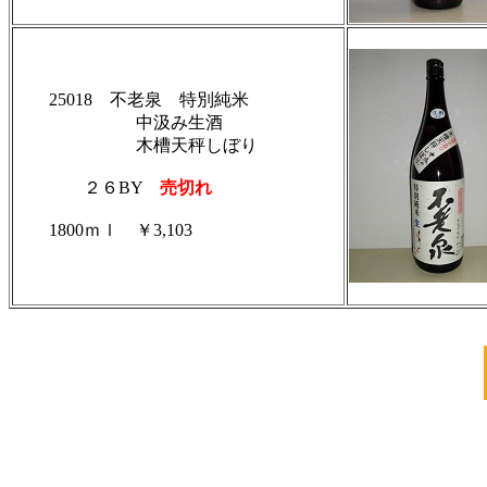
25018 不老泉 特別純米
中汲み生酒
木槽天秤しぼり
２６BY
売切れ
1800ｍｌ ￥3,103