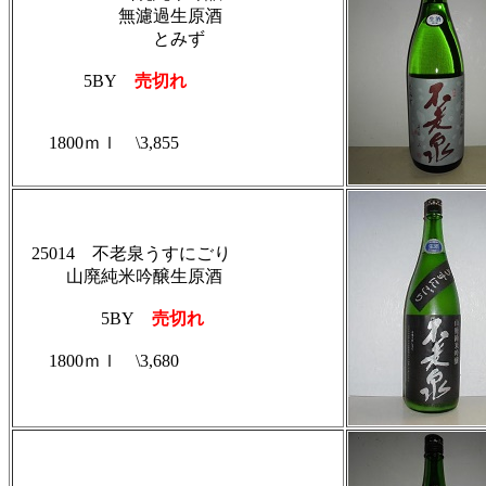
無濾過生原酒
とみず
5BY
売切れ
1800ｍｌ \3,855
25014 不老泉うすにごり
山廃純米吟醸生原酒
5BY
売切れ
1800ｍｌ \3,680