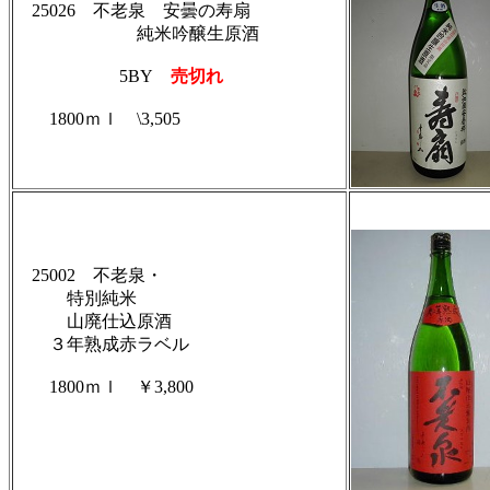
25026 不老泉 安曇の寿扇
純米吟醸生原酒
5BY
売切れ
1800ｍｌ \3,505
25002 不老泉・
特別純米
山廃仕込原酒
３年熟成赤ラベル
1800ｍｌ ￥3,800