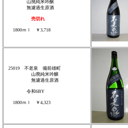
山廃純米吟醸
無濾過生原酒
売切れ
1800ｍｌ ￥3,718
25019 不老泉 備前雄町
山廃純米吟醸
無濾過生原酒
令和6BY
1800ｍｌ ￥4,323