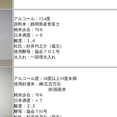
アルコール：15,4度
原料米：静岡県産誉富士
精米歩合：70％
日本酒度：＋９
酸度：１,４
杜氏：杉井均之介（蔵元）
使用酵母：協会７０１号
火入れ：一回壜火入れ
アルコール度：18度以上19度未満
使用好適米：麹/五百万石
掛/国産米
精米歩合：70％
日本酒度：＋７
酸度：２,２
酵母：協会７01号
杜氏：杉井均乃介（蔵元）