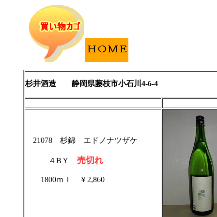
杉井酒造 静岡県藤枝市小石川4-6-4
21078 杉錦 エドノナツザケ
売切れ
４BＹ
1800ｍｌ ￥2,860