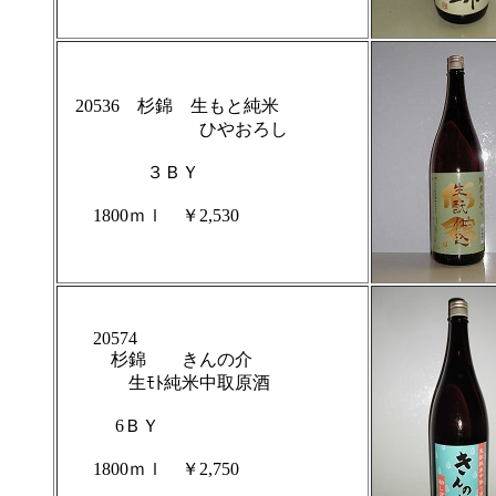
20536 杉錦 生もと純米
ひやおろし
３ＢＹ
1800ｍｌ ￥2,530
20574
杉錦 きんの介
生ﾓﾄ純米中取原酒
6ＢＹ
1800ｍｌ ￥2,750