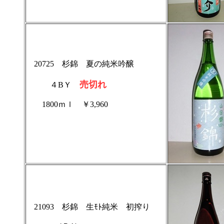
20725 杉錦 夏の純米吟醸
売切れ
４BＹ
1800ｍｌ ￥3,960
21093 杉錦 生ﾓﾄ純米 初搾り