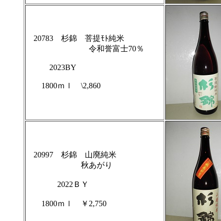
20783 杉錦 菩提ﾓﾄ純米
令和誉富士70％
2023BY
1800ｍｌ \2,860
20997 杉錦 山廃純米
秋あがり
2022ＢＹ
1800ｍｌ ￥2,750