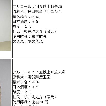
アルコール：14度以上15未満
原料米：秋田県産ササニシキ
精米歩合：90％
日本酒度：＋８
酸度：１,８
杜氏：杉井均之介（蔵元）
使用酵母：蔵付酵母
火入れ：壜火入れ
アルコール：15度以上16度未満
原料米：滋賀県産玉栄
精米歩合：70％
日本酒度：＋５
酸度：２,０
杜氏：杉井均之介（蔵元）
使用酵母：協会701号