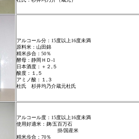
アルコール分：15度以上16度未満
原料米：山田錦
精米歩合：50％
酵母：静岡ＨＤ-1
日本酒度：＋２,５
酸度：１,５
アミノ酸：１,３
杜氏 杉井均乃介蔵元杜氏
アルコール度：15度以上16度未満
使用好適米：麹/五百万石
掛/国産米
精米歩合：70％