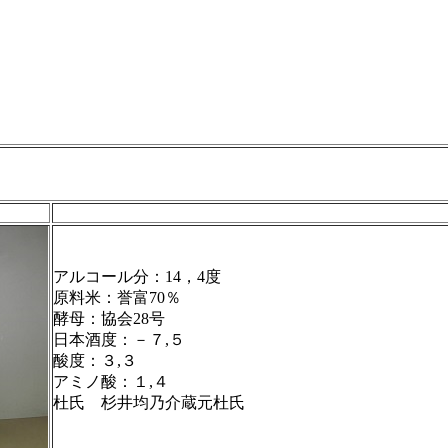
アルコール分：14，4度
原料米：誉富70％
酵母：協会28号
日本酒度：－７,５
酸度：３,３
アミノ酸：１,４
杜氏 杉井均乃介蔵元杜氏