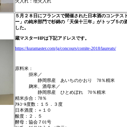
火入れ：壜火入れ
５月２８日にフランスで開催された日本酒のコンテス
ー」の純米部門で杉錦の「天保十三年」がトップ５の
した。
蔵マスターHPは下記アドレスです。
https://kuramaster.com/ja/concours/comite-2018/laureats/
原料米：
掛米／
静岡県産 あいちのかおり 78％精米
麹米、酒母米／
静岡県産 ひとめぼれ 70％精米
精米歩合：78％
ｱﾙｺｰﾙ度数：１５．３度
日本酒度：＋１０
酸度：２．５
酵母：協会７01号