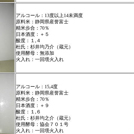
アルコール：13度以上14未満度
原料米：静岡県産誉富士
精米歩合：70％
日本酒度：＋５
酸度：１,４
杜氏：杉井均乃介（蔵元）
使用酵母：無添加
火入れ：一回壜火入れ
アルコール：15,4度
原料米：静岡県産誉富士
精米歩合：70％
日本酒度：＋９
酸度：１,６
杜氏：杉井均之介（蔵元）
使用酵母：協会７０１号
火入れ：一回壜火入れ