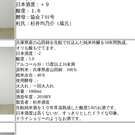
日本酒度：＋９
酸度：１,６
酵母：協会７01号
杜氏：杉井均乃介（蔵元）
兵庫県産の山田錦を生酛で仕込んだ純米吟醸を10年間熟成。
オリも酸もでてます。
日本酒度：-2
酸度：5.0
アルコール分：15度以上16未満
原料米：兵庫県産山田錦 100％
精米歩合：40％
使用酵母：-
火入れ：一回火入れ
容量：1800ml
酒造年度：2010BY
製造者：杉井酒造
生酛純米酒を１０年常温熟成した酸度5.0のお酒です。
日本酒度は高くないが、すっきりとしたドライな印象。
ドライシェリーのようなお酒です。