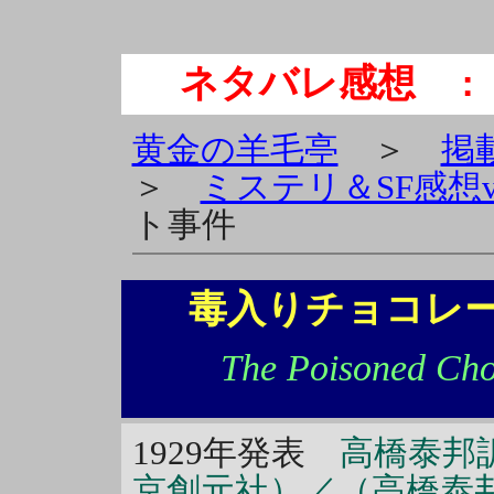
ネタバレ感想
： 
黄金の羊毛亭
＞
掲
＞
ミステリ＆SF感想vo
ト事件
毒入りチョコレー
The Poisoned Cho
1929年発表
高橋泰邦訳
京創元社）／（高橋泰邦