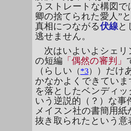
うストレートな構図で
卿の捨てられた愛人”
真相につながる
伏線
と
逃せません。
次はいよいよシェリン
の短編
「偶然の審判」
（らしい
）だけ
（
*3
）
かなかよくできていま
を落としたベンディッ
いう逆説的（？）な事
メイスン社の書簡用紙
抜き取られたという意