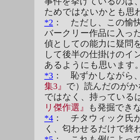
事件を挙げているのは
ためではないかとも思
*2
： ただし、この愉
バークリー作品に入っ
偵としての能力に疑問
して後半の仕掛けのイ
あるようにも思います
*3
： 恥ずかしながら
集3』
で）読んだのがか
ではなく、持っているは
リ傑作選』
も発掘でき
*4
： チタウィック氏
く、匂わせるだけで終
*5
： これも例によっ