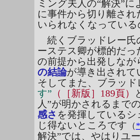
ミング夫人の“解決”
に事件から切り離され
いられなくなっている
続くブラッドレー氏の
ーステス卿が標的だっ
の前提から出発しなが
の結論
が導き出されて
そしてまた、ブラッド
す”
（［新版］189頁）
人”が明かされるまで
感さ
を発揮しているシ
じ得ないところです
（
解決”では、やはりユ