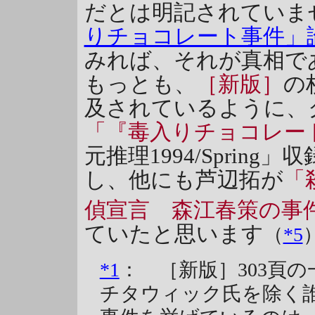
だとは明記されていま
りチョコレート事件」
みれば、それが真相で
もっとも、
［新版］
の
及されているように、
「『毒入りチョコレー
元推理1994/Sprin
し、他にも芦辺拓が
「
偵宣言 森江春策の事
ていたと思います
（
*5
*1
： ［新版］303頁
チタウィック氏を除く誰