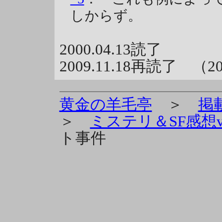
しからず。
2000.04.13読了
2009.11.18再読了 （20
黄金の羊毛亭
＞
掲
＞
ミステリ＆SF感想vo
ト事件