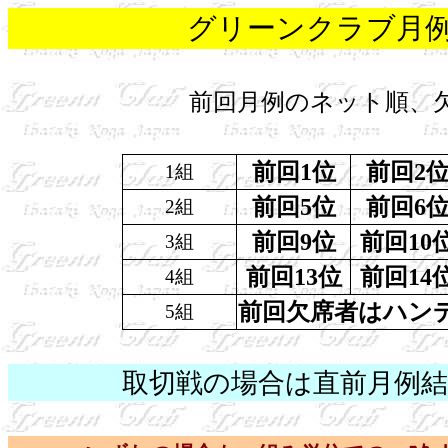
グリーンクラブ月
前回月例のネット順、
前回
1
位
前回
2
1
組
前回
5
位
前回
6
2
組
前回
9
位
前回
10
3
組
前回
13
位
前回
14
4
組
前回欠席者はハン
5
組
取切戦の場合は直前月例