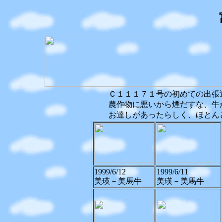
Ｃ１１１７１号の初めての出張
農作物に悪いから煙だすな、牛
お達しがあったらしく、ほとん
1999/6/12
1999/6/11
美瑛－美馬牛
美瑛－美馬牛