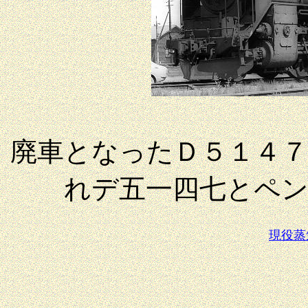
廃車となったＤ５１４
れデ五一四七とペ
現役蒸