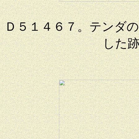
Ｄ５１４６７。テンダ
した