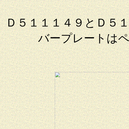
Ｄ５１１１４９とＤ５
バープレートは