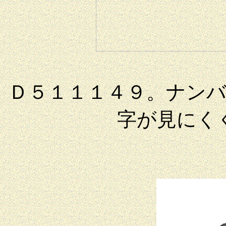
Ｄ５１１１４９。ナン
字が見にく