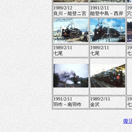
1989/2/12
1991/2/11
19
良川－能登ニ宮
能登中島－西岸
穴
1989/2/11
1989/2/11
19
七尾
七尾
七
1991/2/11
1989/2//11
19
羽咋－南羽咋
金沢
七
復