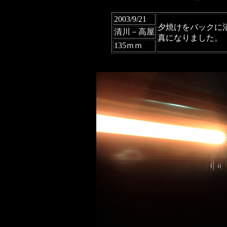
2003/9/21
夕焼けをバックに
清川－高屋
真になりました。
135ｍｍ