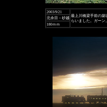
2003/9/21
最上川橋梁手前の築
北余目－砂越
らいました。ガーン
180ｍｍ