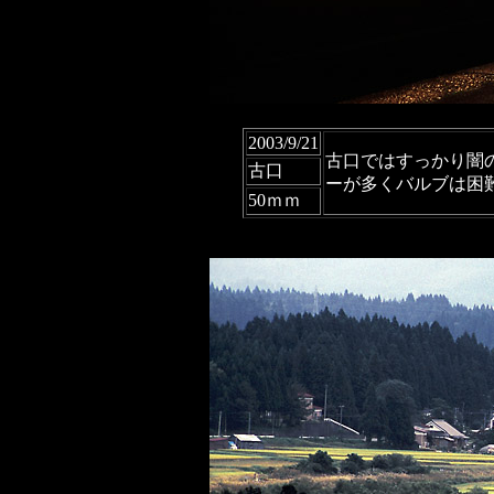
2003/9/21
古口ではすっかり闇
古口
ーが多くバルブは困
50ｍｍ