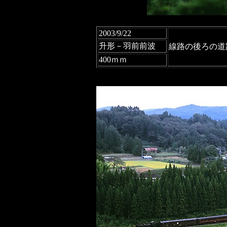
2003/9/22
升形－羽前前波
線路の後ろの道
400ｍｍ