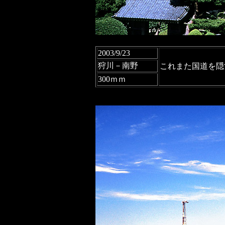
2003/9/23
狩川－南野
これまた国道を隠
300ｍｍ