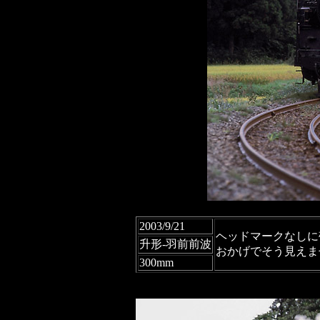
2003/9/21
ヘッドマークなしに
升形-羽前前波
おかげでそう見えま
300mm