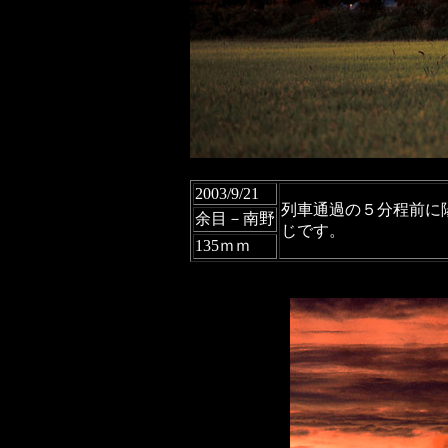
2003/9/21
列車通過の５分程前に
余目－南野
じです。
135ｍｍ