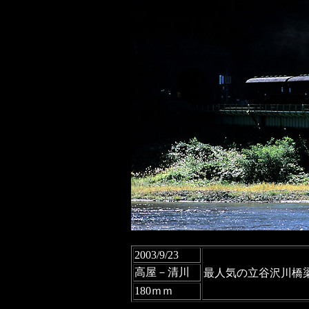
2003/9/23
高屋－清川
最人気の立谷沢川橋
180ｍｍ