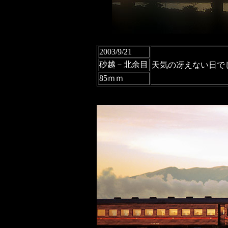
2003/9/21
砂越－北余目
天気の冴えない日で
85ｍｍ