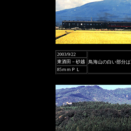
2003/9/22
東酒田－砂越
鳥海山の白い部分は
85ｍｍＰＬ