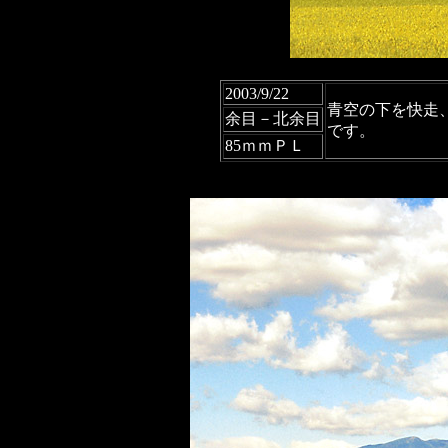
2003/9/22
青空の下を快走
余目－北余目
です。
85ｍｍＰＬ