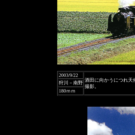
2003/9/22
酒田に向かうにつれ天
狩川－南野
撮影。
180ｍｍ