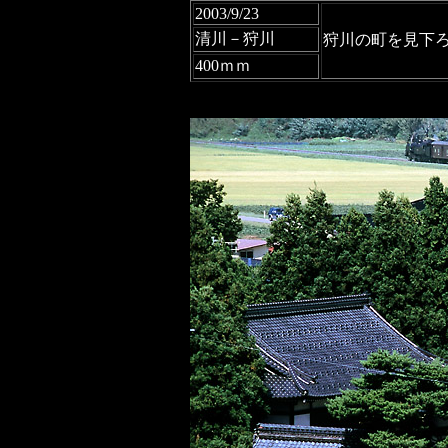
2003/9/23
清川－狩川
狩川の町を見下
400ｍｍ