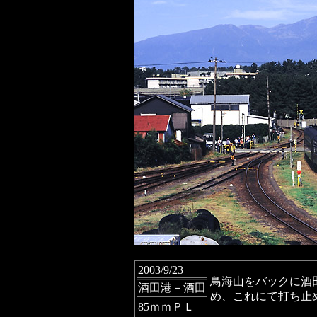
2003/9/23
鳥海山をバックに酒
酒田港－酒田
め、これにて打ち止
85ｍｍＰＬ