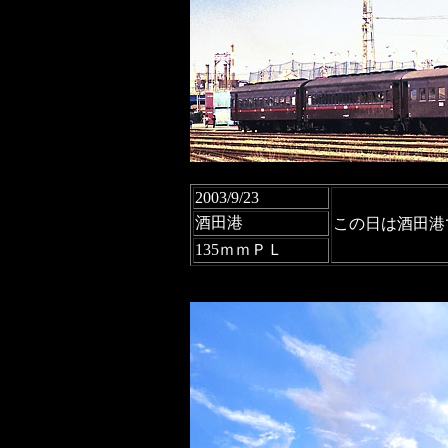
2003/9/23
酒田港
この日は酒田港
135ｍｍＰＬ