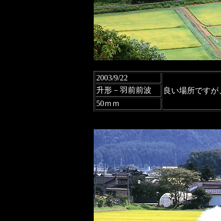
2003/9/22
升形－羽前前波
良い場所ですが
50ｍｍ