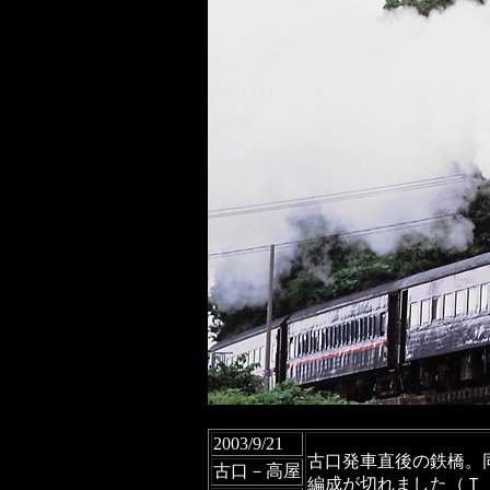
2003/9/21
古口発車直後の鉄橋。
古口－高屋
編成が切れました（Ｔ