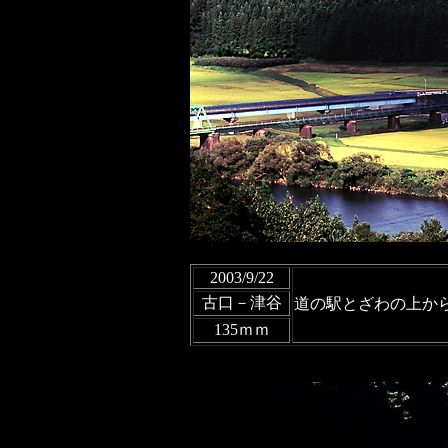
2003/9/22
古口－津谷
道の駅とざわの上か
135ｍｍ