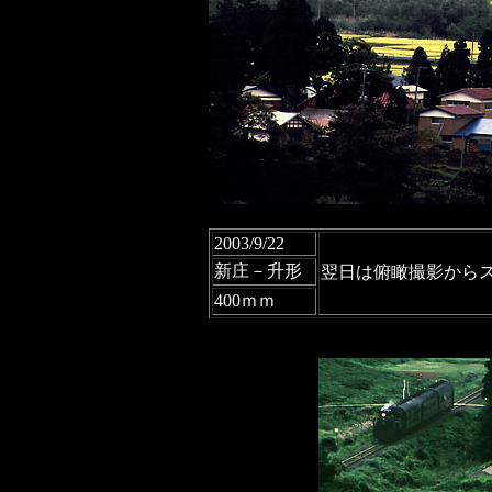
2003/9/22
新庄－升形
翌日は俯瞰撮影から
400ｍｍ