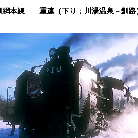
釧網本線 重連（下り：川湯温泉－釧路