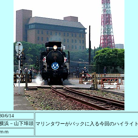
80/6/14
横浜－山下埠頭
マリンタワーがバックに入る今回のハイライ
5ｍｍ