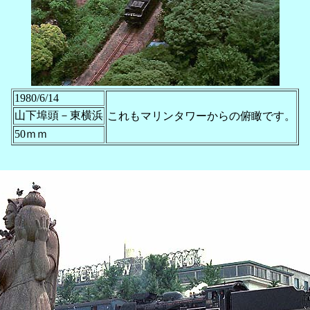
1980/6/14
山下埠頭－東横浜
これもマリンタワーからの俯瞰です。
50ｍｍ