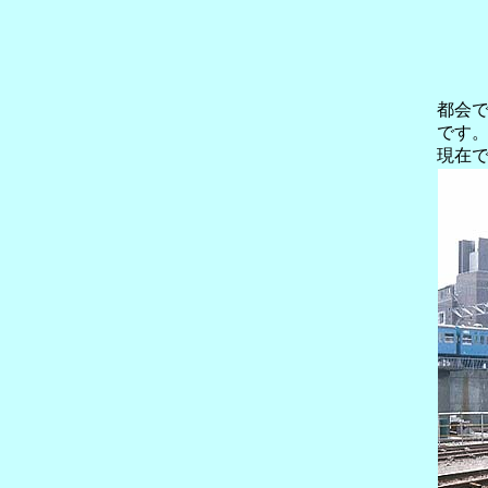
都会
です
現在