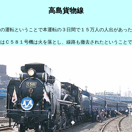
高島貨物線
での運転ということで本運転の３日間で１５万人の人出があっ
。
ではＣ５８１号機は火を落とし、線路も撤去されたということ