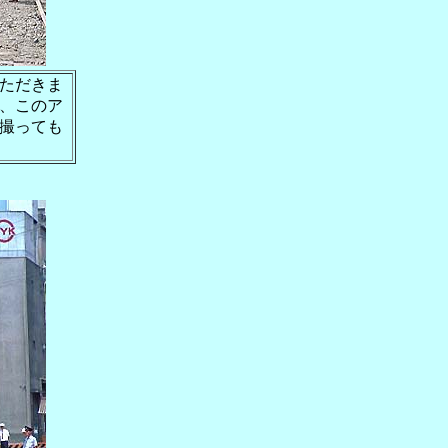
ただきま
、このア
撮っても