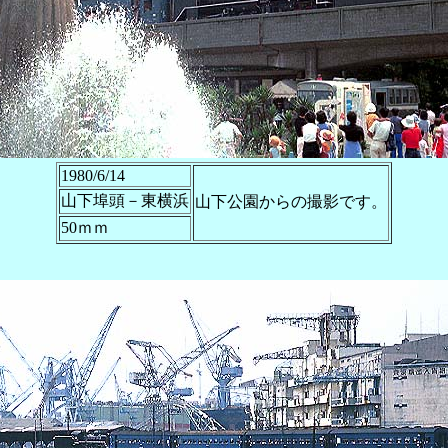
1980/6/14
山下埠頭－東横浜
山下公園からの撮影です。
50ｍｍ