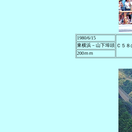
1980/6/15
東横浜－山下埠頭
Ｃ５８
200ｍｍ