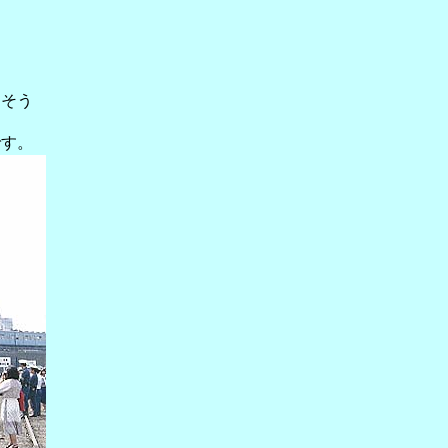
たそう
です。