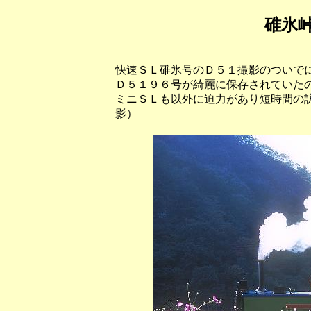
碓氷
快速ＳＬ碓氷号のＤ５１撮影のついで
Ｄ５１９６号が綺麗に保存されていた
ミニＳＬも以外に迫力があり短時間の訪問
影）