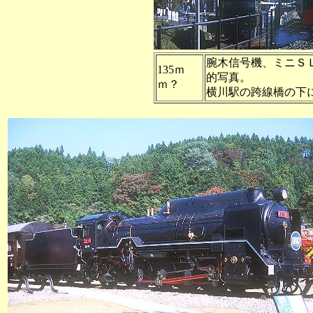
腕木信号機、ミニＳ
135ｍ
的写真。
ｍ？
横川駅の跨線橋の下