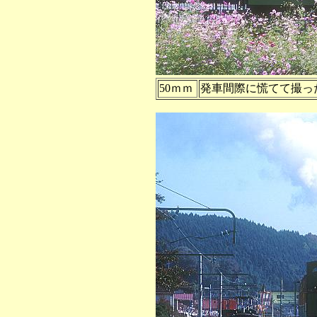
50ｍｍ
発車間際に慌てて撮っ