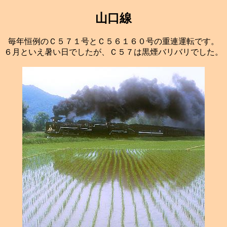
山口線
毎年恒例のＣ５７１号とＣ５６１６０号の重連運転です。
６月といえ暑い日でしたが、Ｃ５７は黒煙バリバリでした。