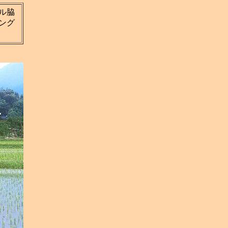
ル脇
ング