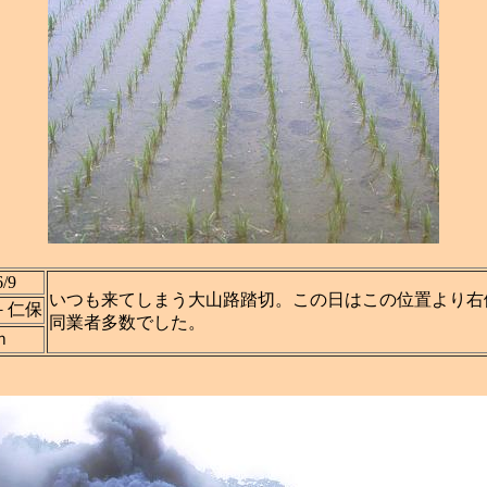
6/9
いつも来てしまう大山路踏切。この日はこの位置より右
－仁保
同業者多数でした。
ｍ