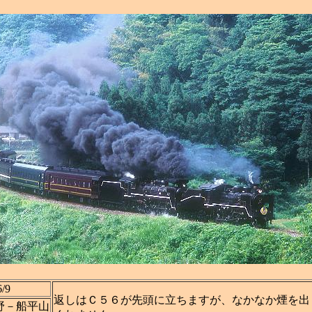
6/9
返しはＣ５６が先頭に立ちますが、なかなか煙を出
野－船平山