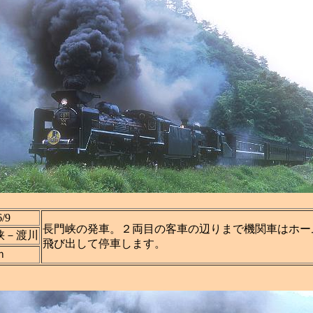
6/9
長門峡の発車。２両目の客車の辺りまで機関車はホー
峡－渡川
飛び出して停車します。
ｍ