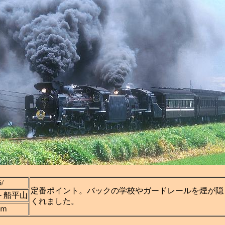
6/
定番ポイント。バックの学校やガードレールを煙が隠
－船平山
くれました。
ｍｍ