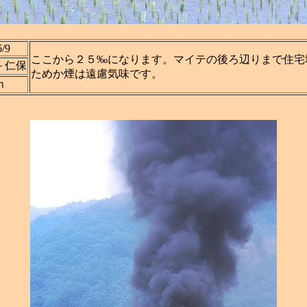
6/9
ここから２５‰になります。マイテの後ろ辺りまで住宅
－仁保
ためか煙は遠慮気味です。
ｍ