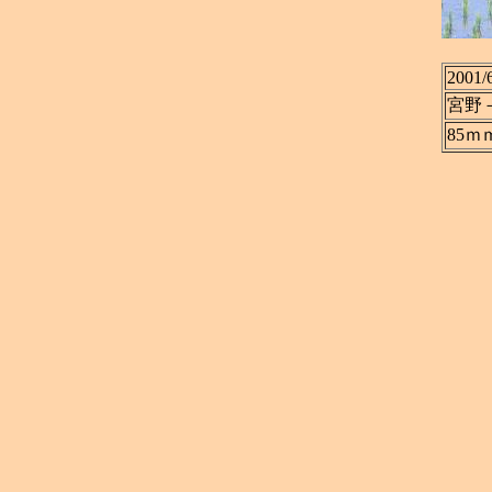
2001/
宮野
85ｍ