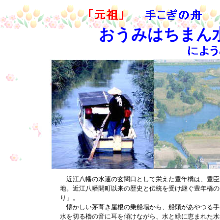
おうみはちまん
近江八幡の水運の玄関口として栄えた豊年橋は、豊臣
地。近江八幡開町以来の歴史と伝統を受け継ぐ豊年橋の
り」。
懐かしい茅葺き屋根の乗船場から、船頭があやつる手
水を切る櫓の音に耳を傾けながら、水と緑に恵まれた水