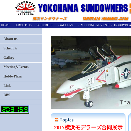
HOME
・
ABOUT US
・
SCHEDULE
・
GALLERY
・
MEETING&EVENT
・
HOBBYPL
About us
Schedule
Gallery
Meeting&Events
HobbyPlaza
Link
BBS
2017横浜モデラーズ合同展示