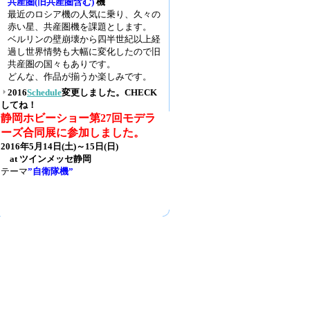
共産圏(旧共産圏含む)
機
最近のロシア機の人気に乗り、久々の
赤い星、共産圏機を課題とします。
ベルリンの壁崩壊から四半世紀以上経
過し世界情勢も大幅に変化したので旧
共産圏の国々もありです。
どんな、作品が揃うか楽しみです。
2016
Schedule
変更しました。CHECK
してね！
静岡ホビーショー第27回モデラ
ーズ合同展に参加しました。
2016年5月14日(土)～15日(日)
at ツインメッセ静岡
テーマ
”自衛隊機”