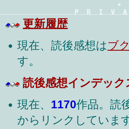
★　
P  R  I  V  A
更新履歴
現在、読後感想は
ブ
す。
読後感想インデック
現在、
1170
作品。読
からリンクしていま