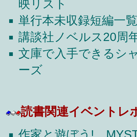
映リスト
単行本未収録短編一
講談社ノベルス20周
文庫で入手できるシ
ーズ
読書関連イベントレ
作家と遊ぼう!
MYS