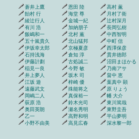
蒼井上鷹
恩田 陸
高村 薫
飴村 行
海堂 尊
月村了衛
綾辻行人
金城一紀
辻村深月
有川 浩
加納朋子
長岡弘樹
飯嶋和一
北村 薫
中西智明
五十嵐貴久
北山猛邦
中町 信
伊坂幸太郎
京極夏彦
西澤保彦
石持浅海
倉知 淳
貫井徳郎
伊藤計劃
古処誠二
沼田まほかる
稲見一良
今野 敏
乃南アサ
井上夢人
坂木 司
畠中 恵
江坂 遊
梓崎 優
葉真中 顕
遠藤武文
殊能将之
原 りょう
岡嶋二人
真保裕一
幡 大介
荻原 浩
鈴木光司
東川篤哉
奥田英朗
瀬名秀明
東野圭吾
乙一
高野和明
平山夢明
小野不由美
高見広春
深水黎一郎