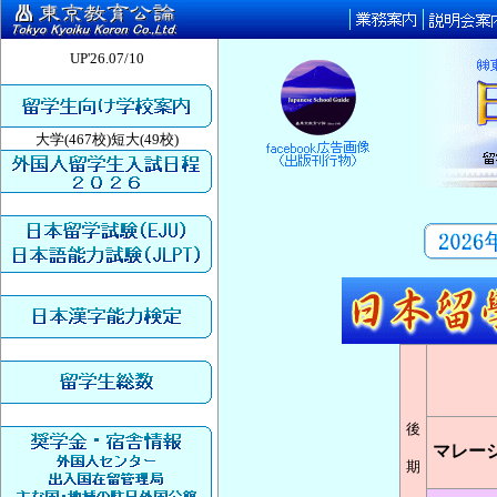
UP'26.07/10
大学(467校)短大(49校)
後
マレー
期