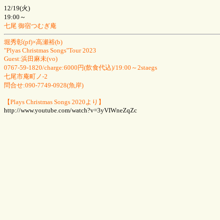
12/19(火)
19:00～
七尾 御宿つむぎ庵
堀秀彰(pf)×高瀬裕(b)
"Plyas Christmas Songs"Tour 2023
Guest:浜田麻未(vo)
0767-59-1820/charge:6000円(飲食代込)/19:00～2staegs
七尾市庵町ノ-2
問合せ:090-7749-0928(魚岸)
【Plays Christmas Songs 2020より】
http://www.youtube.com/watch?v=3yVIWneZqZc