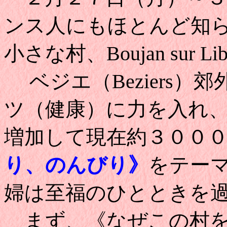
ンス人にもほとんど知
小さな村、Boujan sur
ベジエ（Beziers
ツ（健康）に力を入れ
増加して現在約３００
り、のんびり》
をテー
婦は至福のひとときを
まず、《なぜこの村を