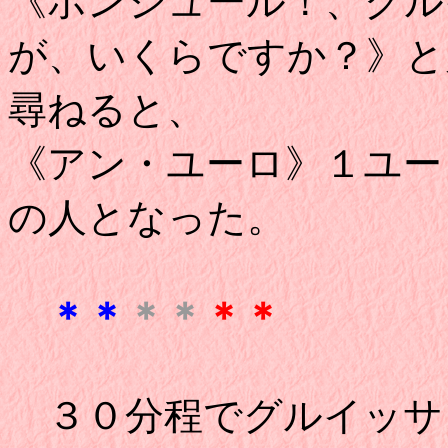
《ボンジュール！、グル
が、いくらですか？》と
尋ねると、
《アン・ユーロ》１ユー
の人となった。
＊＊
＊＊
＊＊
３０分程でグルイッサ