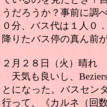
うだろうか？事前に調
０分、バス代は１人０
降りたバス停の真ん前
２月２８日（火）晴れ
天気も良いし、Bezie
とになった。バスセン
行って、《カルネ（回