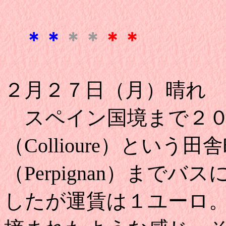
＊＊
＊＊
＊＊
２月２７日（月）晴れ
スペイン国境まで２０
（Collioure）とい
（Perpignan）まで
したが運賃は１ユーロ