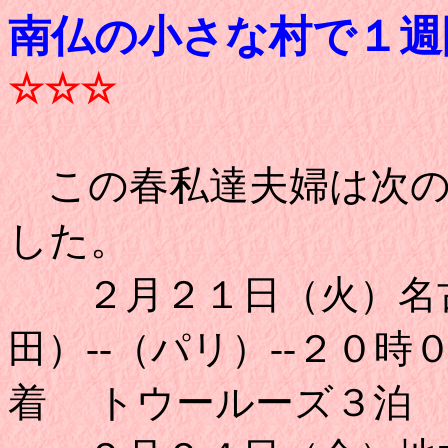
南仏の小さな村で１週
☆☆☆
この春
私達夫婦は次
した。
２月２１日（火）名古
田）--（パリ）--２０
着 トウールーズ３泊