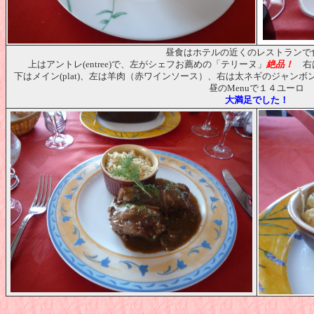
昼食はホテルの近くのレストランで
上はアントレ(entree)で、左がシェフお薦めの「テリーヌ」
絶品！
右は
下はメイン(plat)、左は羊肉（赤ワインソース）、右は太ネギのジャン
昼のMenuで１４ユーロ
大満足でした！