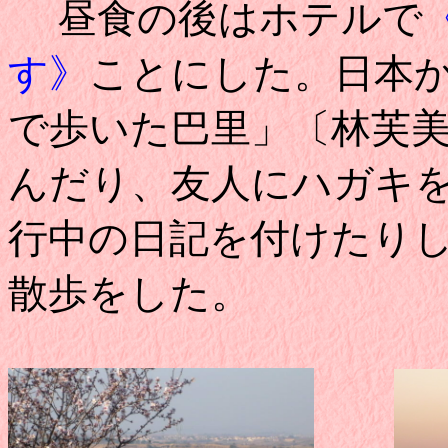
昼食の後はホテルで
す》
ことにした。日本
で歩いた巴里」〔林芙
んだり、友人にハガキ
行中の日記を付けたり
散歩をした。