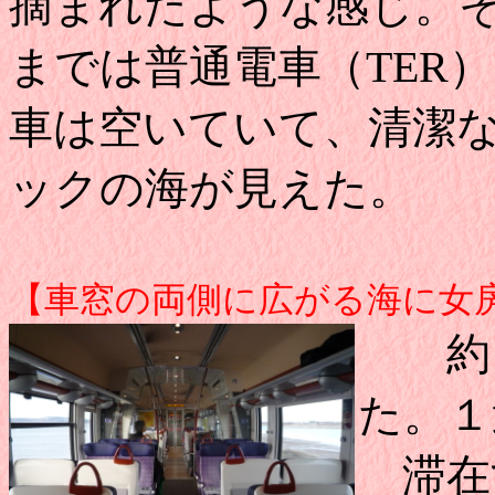
摘まれたような感じ。そして、P
までは普通電車（TER
車は空いていて、清潔
ックの海が見えた。
【車窓の両側に広がる海に女
約１時
た。１
滞在