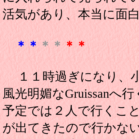
活気があり、本当に面
＊＊
＊＊
＊＊
１１時過ぎになり、小生
風光明媚なGruissan
予定では２人で行くこ
が出てきたので行かな