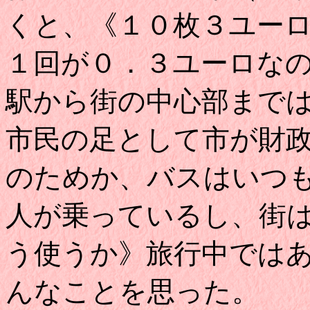
くと、《１０枚３ユー
１回が０．３ユーロな
駅から街の中心部まで
市民の足として市が財
のためか、バスはいつ
人が乗っているし、街
う使うか》旅行中では
んなことを思った。