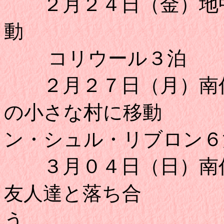
２月２４日（金）地中
コリウール３泊
２月２７日（月）南仏
の小さな村に
ン・シュル・リブロン６
３月０４日（日）南仏
友人達と落ち合