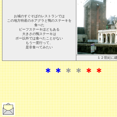
お城のすぐそばのレストランでは
この地方特産のホアグラと鴨のステーキを
食べた
ビーフステーキほどもある
大きさの鴨ステーキは
ポー以外では食べたことがない
もう一度行って、
是非食べてみたい
１２世紀に
＊＊
＊＊
＊＊