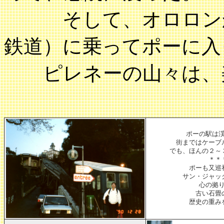
そして、オロロンから
鉄道）に乗ってポーに入
ピレネーの山々は、美
ポーの駅は
街まではケーブ
でも、ほんの２～
＊＊
ポーも又巡
サン・ジャッ
心の拠
古い石畳
歴史の重み