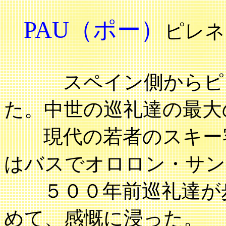
PAU（ポー）
ピレ
スペイン側からピレ
た。中世の巡礼達の最大
現代の若者のスキー客
はバスでオロロン・サン
５００年前巡礼達が歩
めて、感慨に浸った。