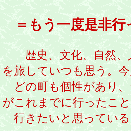
＝もう一度是非行
歴史、文化、自然、
を旅していつも思う。今
どの町も個性があり、
がこれまでに行ったこと
行きたいと思っている