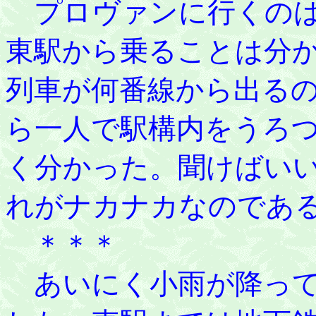
プロヴァンに行くのは
東駅から乗ることは分
列車が何番線から出る
ら一人で駅構内をうろ
く分かった。聞けばい
れがナカナカなのであ
＊＊＊
あいにく小雨が降って