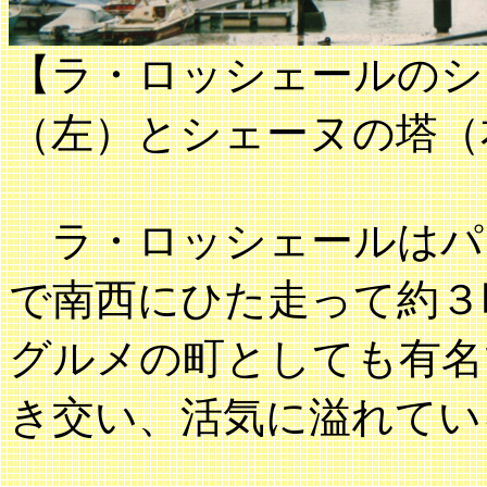
【ラ・ロッシェールのシ
（左）とシェーヌの塔（
ラ・ロッシェールはパリ
で南西にひた走って約３
グルメの町としても有名
き交い、活気に溢れてい