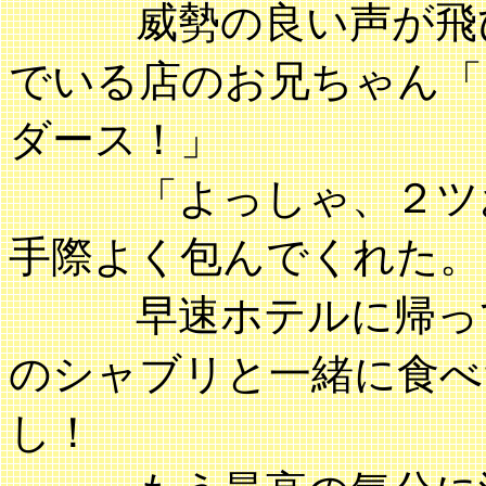
威勢の良い声が飛び
でいる店のお兄ちゃん「
ダース！」
「よっしゃ、２ツお
手際よく包んでくれた。
早速ホテルに帰って
のシャブリと一緒に食べ
し！