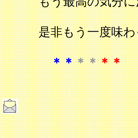
もう最高の気分に
是非もう一度味わっ
＊＊
＊＊
＊＊