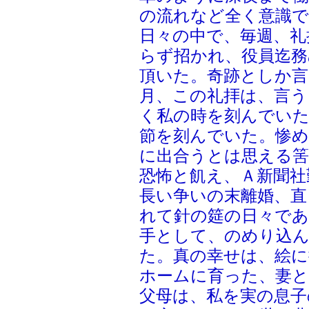
の流れなど全く意識
日々の中で、毎週、礼
らず招かれ、役員迄務
頂いた。奇跡としか言
月、この礼拝は、言う
く私の時を刻んでいた
節を刻んでいた。惨め
に出合うとは思える筈
恐怖と飢え、Ａ新聞社
長い争いの末離婚、直
れて針の筵の日々であ
手として、のめり込
た。真の幸せは、絵
ホームに育った、妻と
父母は、私を実の息子