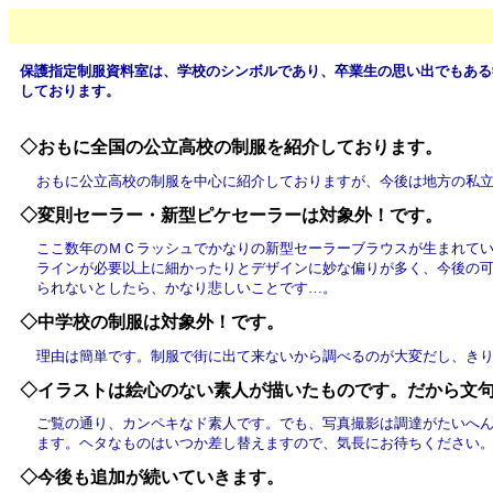
保護指定制服資料室は、学校のシンボルであり、卒業生の思い出でもある
しております。
◇おもに全国の公立高校の制服を紹介しております。
おもに公立高校の制服を中心に紹介しておりますが、今後は地方の私
◇変則セーラー・新型ピケセーラーは対象外！です。
ここ数年のＭＣラッシュでかなりの新型セーラーブラウスが生まれて
ラインが必要以上に細かったりとデザインに妙な偏りが多く、今後の
られないとしたら、かなり悲しいことです…。
◇中学校の制服は対象外！です。
理由は簡単です。制服で街に出て来ないから調べるのが大変だし、き
◇イラストは絵心のない素人が描いたものです。だから文
ご覧の通り、カンペキなド素人です。でも、写真撮影は調達がたいへ
ます。ヘタなものはいつか差し替えますので、気長にお待ちください
◇今後も追加が続いていきます。