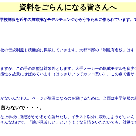
資料をごらんになる皆さんへ
学校制服を近年の無節操なモデルチェンジから守るために作られています。
立校の伝統制服も積極的に掲載していきます。大都市部の「制服有名校」はす
いますが、この手の新型は対象外とします。大手メーカーの既成モデルを多少
可能性を故意にせばめています（はっきりいってカッコ悪い）。この点で当サ
りがないんだもん。ページが散漫になるのを避けるために、当面は中学制服の
句言わないで・・・。
んな上学校に迷惑がかかるから論外だし、イラスト以外に表現しようがないん
。そんなわけで、「絵が見苦しい」というような苦情をいただいても、対処で