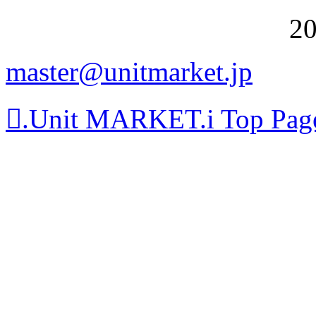
20
master@unitmarket.jp
.Unit MARKET.i Top P