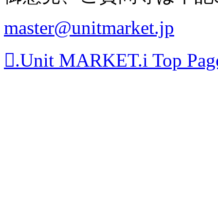
master@unitmarket.jp
.Unit MARKET.i Top P