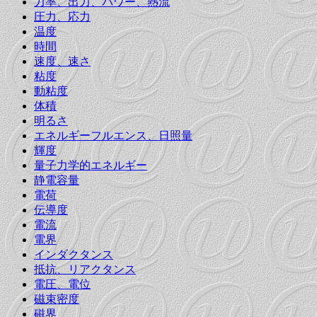
力率、出力、パワー、熱流
圧力、応力
温度
時間
速度、速さ
粘度
動粘度
体積
明るさ
エネルギーフルエンス、日照量
輝度
量子力学的エネルギー
静電容量
電荷
伝導度
電流
電界
インダクタンス
抵抗、リアクタンス
電圧、電位
磁束密度
磁界