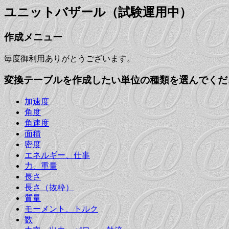
ユニットバザール（試験運用中）
作成メニュー
毎度御利用ありがとうございます。
変換テーブルを作成したい単位の種類を選んでくだ
加速度
角度
角速度
面積
密度
エネルギー、仕事
力、重量
長さ
長さ（抜粋）
質量
モーメント、トルク
数