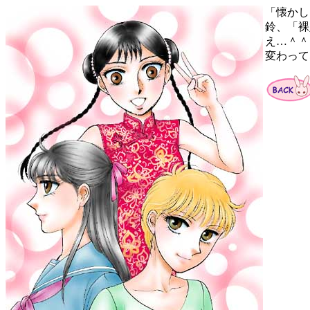
「懐かし
鈴、「裸
え…＾＾
変わって