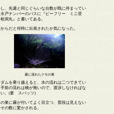
かし、先週と同じぐらいな台数が既に停まってい
。水戸ナンバーのバスに『ビーフリー ミニ登
 桧洞丸』と書いてある。
戸からだと何時に出発されたか気になった。
霧に濡れたクモの巣
防ダムを乗り越えると、水の流れは二つできてい
。手前の流れは橋が無いので、渡渉しなければな
い。(要 スパッツ)
モの巣に霧が付いてよく目立つ、普段は見えない
でその数に驚かされる。