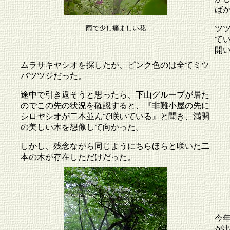
ば
雨で少し痛ましい花
ツ
て
開
ムラサキヤシオを探したが、ピンク色のは全てミツ
バツツジだった。
途中で引き返そうと思ったら、下山グループが居た
のでこの先の状況を確認すると、『非難小屋の先に
シロヤシオが二本並んで咲いている』と聞き、満開
の美しい木を想像して向かった。
しかし、残念ながら同じようにちらほらと咲いた二
本の木が存在しただけだった。
今
が