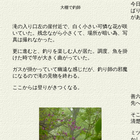
今
大棚で釣師
ぱ
が
滝の入り口左の崖付近で、白く小さい可憐な花が咲
いていた。残念ながら小さくて、場所が暗い為、写
真は撮れなかった。
更に進むと、釣りを楽しむ人が居た。調度、魚を掛
けた時で竿が大きく曲がっていた。
ガスが掛かっていて幽遠な感じだが、釣り師の邪魔
になるので滝の見物を終わる。
ここからは登りがきつくなる。
善
先
そ
清
ミ
か