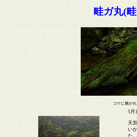
畦ガ丸(畦
コケに魅かれ
5月
天
い
た