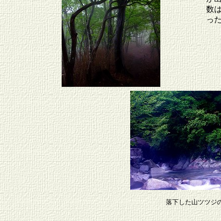
数
っ
落下した山ツツジ