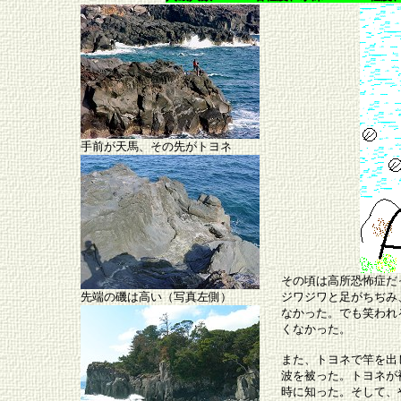
手前が天馬、その先がトヨネ
その頃は高所恐怖症だ
先端の磯は高い（写真左側）
ジワジワと足がちぢみ
なかった。でも笑われ
くなかった。
また、トヨネで竿を出
波を被った。トヨネが
時に知った。そして、