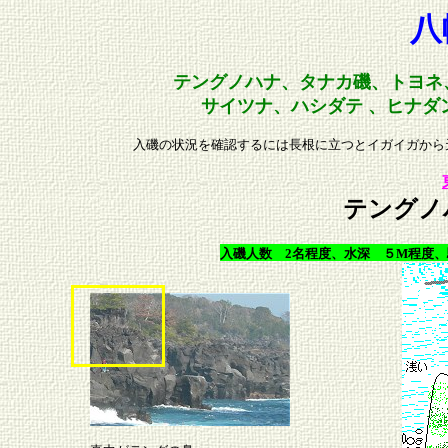
八
テングノハナ
、
タナカ磯
、
トヨネ
サイツナ
、
ハシダテ
、
ヒナダ
入磯の状況を確認するには長根に立つとイガイガから
テングノ
入磯人数 2名程度、水深 ５M程度、