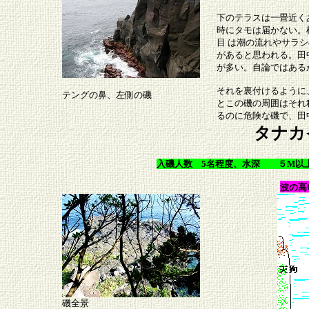
下のテラスは一畳近く
時にタモは届かない。
目 は潮の流れやサラ
があると思われる。田
が多い。自論ではある
それを裏付けるように
テングの鼻、左側の磯
とこの磯の周囲はそれ
るのに危険な磯で、田
タナカ
入磯人数 5名程度、水深 ５M以上
波の高
磯全景