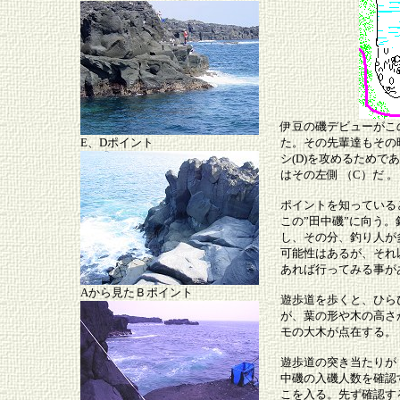
伊豆の磯デビューがこ
E、Dポイント
た。その先輩達もその
シ(D)を攻めるため
はその左側 （C）だ 。
ポイントを知っている
この”田中磯”に向う。
し、その分、釣り人が
可能性はあるが、それ
あれば行ってみる事が
Aから見たＢポイント
遊歩道を歩くと、ひら
が、葉の形や木の高さ
モの大木が点在する。
遊歩道の突き当たりが
中磯の入磯人数を確認
こを入る。先ず確認す