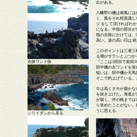
出がある。
八幡野の磯は南風には
く、風をそれ程意識し
ジ をして頂ければわ
になる。中指の部分が
指の左側にかけては、
高い。波の高い日は 
このポイントは三者三
る潮がサラシとぶつか
右側ワンド側
『ここは3回目で前回
田中磯の左ワンドを攻
狙いは、田中磯か天馬
そこで釣上げている。
Ｄは高くタモが届かな
を抜き上げた。海底が
が届く、沖の根までは
り攻めたことがない。
うに思える。
シリイダシから見る