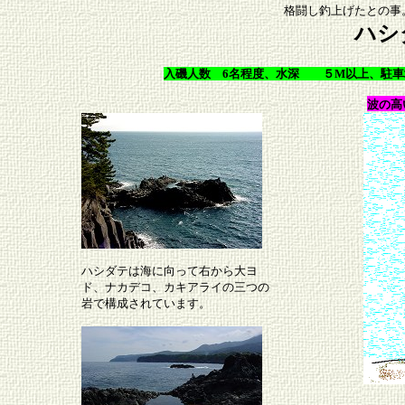
格闘し釣上げたとの事
ハシ
入磯人数 6名程度、水深 ５M以上、駐車
波の高
ハシダテは海に向って右から大ヨ
ド、ナカデコ、カキアライの三つの
岩で構成されています。