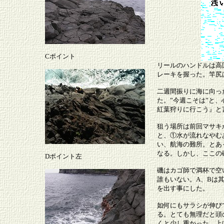
Cポイント
リールのハンドルは高
レーキを握った。竿尻
二週間振りに海に向っ
た。”今週こそは”と
紅葉狩りに行こう』と
狙う場所は前回マサキ
と、①水が流れなやむ
い、航海の難所。とあ
なる。しかし、ここの
Dポイント左
磯はカゴ師で満杯で空
誰もいない。A、Bは
を出す事にした。
如何にもサラシが伸び
る。とても無理だと頭
くと少し重かった。上