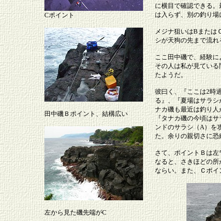
に横目で確認できる。
は入らず、別の釣り場
Cポイント
メジナ狙いはBまたは
シが天狗の先まで流れ
ここ田中磯で、経験に
その人は私が見ている
たようだ。
彼曰く、『ここは2時
る』、『夏場はサラシ
ナカ磯も最近は釣り人
田中磯Ｂポイント、結構広い
『タナカ磯の今頃はサ
ンドのサラシ（A）を
た。余りの親切さに恐
さて、ポイントＢは左
なると、さきほどの所
ならい。また、Ｃポイ
左から見た磯先端がC