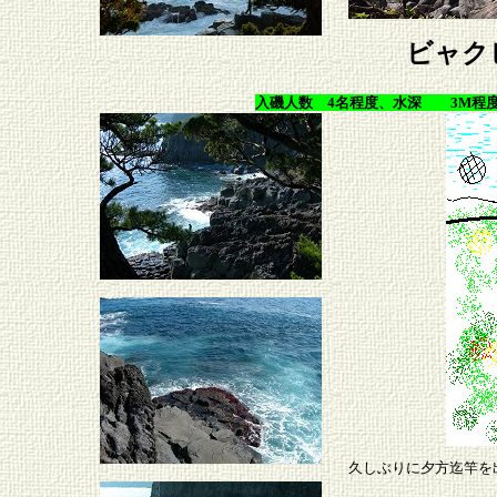
ビャク
入磯人数 4名程度、水深 3M程度
久しぶりに夕方迄竿を