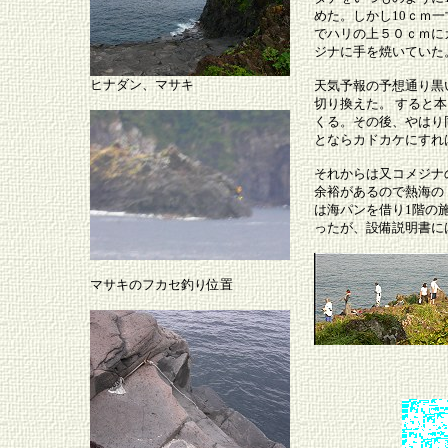
めた。しかし10ｃｍ
でハリの上５０ｃｍに
ジナに手を焼いていた
ヒナダン、マサキ
天気予報の予想通り黒
切り換えた。 すると
くる。その後、やはり
とならカドカケにすれ
それからは又コメジナ
余裕があるので熱海の
は海パンを借り1階の
ったが、設備説明書に
マサキのフカセ釣り位置