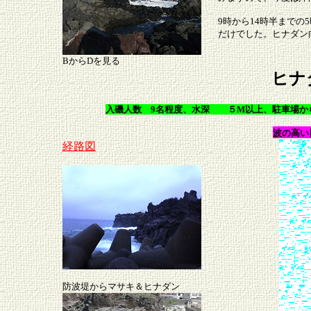
9時から14時半までの
だけでした。ヒナダン
BからDを見る
ヒナ
入磯人数 9名程度、水深 ５M以上、駐車場か
波の高い
経路図
防波堤からマサキ＆ヒナダン