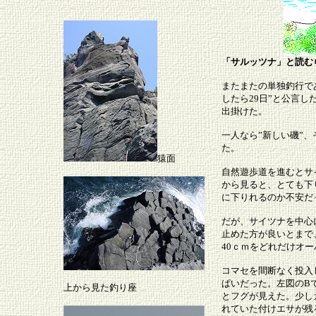
「サルッツナ」と読む
またまたの単独釣行で
したら29日”と公言
出掛けた。
一人なら”新しい磯”
た。
猿面
自然遊歩道を進むとサ
から見ると、とても下
に下りれるのか不安だ
だが、サイツナを中心
止めた方が良いとまで
40ｃｍをどれだけオ
コマセを間断なく投入
ぱいだった。左図のB
上から見た釣り座
とフグが見えた。少し
れていた付けエサが残