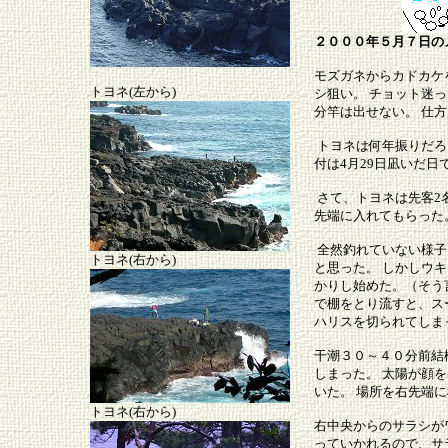
２０００年５月７日の
モズガネからカドカケ
トヨネ(左から)
シ狙い。 チョット迷
分竿は出せない。 仕
トヨネは何年振りだろ
付は4月29日凪いだ
さて、トヨネは先客2
先端に入れてもらった
全然釣れていない様子
トヨネ(右から)
と思った。 しかしウキ
かりし始めた。（そう
で棚をとり流すと、ス
ハリスを切られてしま
干潮３０～４０分前結
しまった。 太陽が顔
いた。 場所を右先端
トヨネ(右から)
右中央からのサラシが
っていかれるので、サ