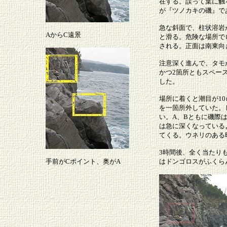
在する。誤って葉に触
が『ツノカキの磯』で
急な斜面で、柱状溶岩
AからC遠景
と滑る。危険な場所で
される。正面は南東向
注意深く進んで、タモ
かつ2箇所ともスペー
した。
場所に着くと潮目が1
を一箇所外していた。
い。A、Bともに磯際
は急に深くなっている
てくる。ウネリのある
3時間後、全く当たり
手前がCポイント、奥がA
はドンゴロスがふくら