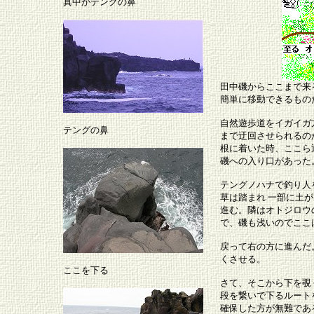
真中がテングの鼻
田中磯からここまで来
簡単に移動できるもの
自然遊歩道をイガイガ
テングの鼻
まで迂回させられるの
根に着いた時、ここら
磯への入り口があった
テングノハナで釣り人
草は踏まれ 一部に土
進む。隣はオトジロウ
で、磯も浅いのでここ
戻って右の方に進んだ
くさせる。
ここを下る
さて、そこから下を覗
段を繋いで下るルート
確保した方が無難であ