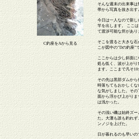
そんな週末の出来事は
帯から写真を抜き出す
今日は一人なので新し
竿を出します。 ここ
て渡渉可能な所があり
そこを渡ると大きな石
C釣座をAから見る
こが図中の”Dの釣座
ここからは少し斜面に
処も低く、波が上がり
ます。ここまで凡そ1
その先は黒部ダムから
時落ちてもおかしくな
な気がしました。その
面から浮かび上がりま
は浅かった。
その浅い磯は始終ズー
た。大灘も誰も釣れず
ンノジを上げた。
日が暮れるのも早いの