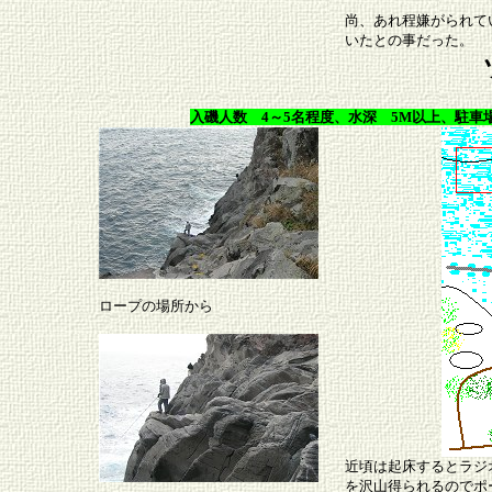
尚、あれ程嫌がられて
いたとの事だった。
入磯人数 4～5名程度、水深 5M以上、駐車
ロープの場所から
近頃は起床するとラジ
を沢山得られるのでポ