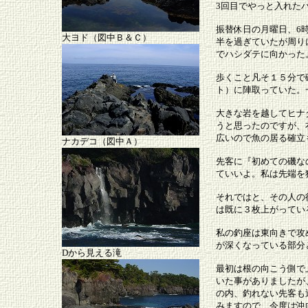
3回目でやっと入れた
振替休日の月曜日、6
大ヨド（図中Ｂ＆Ｃ）
半を過ぎていたが周り
でハシダテに向かった
歩くこと凡そ１５分で
ト）に陣取っていた。
大きな岩を越してヒナ
うと思ったのですが、
広いので魚の居る確立
ナカデコ（図中Ａ）
先客に『初めての磯な
ていいよ。私は先端を
それではと、その人の
は既に３枚上がってい
私の釣座は東向きで攻
が深くなっている部分
Dから見える滝
最初は根の向こう側で
いた事がありましたが
の内、釣れない先客も
みますので、今度は沖