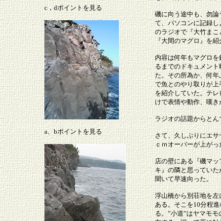
c，dポイントを見る
磯に向う途中も、勿論
て、パソコンに記録し
のラジオで『大竹まこ
『大間のマグロ』を紹
内容は何年もマグロを
るまでのドキュメント
た。その所為か、何年
で魚とのやり取りが上
を紹介していた。テレ
けで表情や動作、嘆き
ラジオの話題からとん
a、bポイントを見る
さて、久しぶりにエサ
ｃｍオーバーが上がっ
店の壁にある『磯マッ
キ』の隣と思っていた
聞いて早速向った。
浮山橋から別荘地を左
ある。そこを10分程
る。”小道”はヤマモ