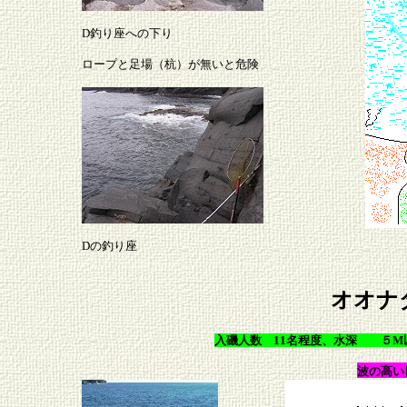
D釣り座への下り
ロープと足場（杭）が無いと危険
Dの釣り座
オオナ
入磯人数 11名程度、水深 ５M
波の高い