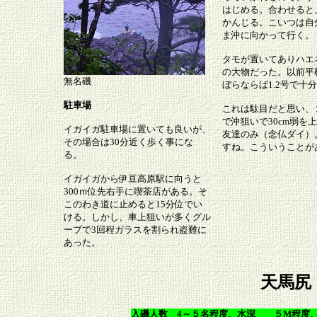
はじめる。合わせると
かんじる。こいつは自
ま沖に向かって行く。
タモが置いてありハエネ
の大物だった。以前平
無名磯
ぼらならば1.2号で十
駐車場
これは駄目だと思い、
で沖狙いで30cm弱を
イガイガ駐車場に置いても良いが、
友達のみ（念仏ダイ）
その場合は30分近く歩く事にな
すね。こういうことが
る。
イガイガから伊豆高原駅に向うと
300ｍ位先右手に喫茶店がある。そ
このわき道に止めると15分位でい
ける。しかし、車上狙いが多くグル
ープで3回程ガラスを割られ盗難に
あった。
天馬尻
入磯人数 4～５名程度、水深 ５M程度、