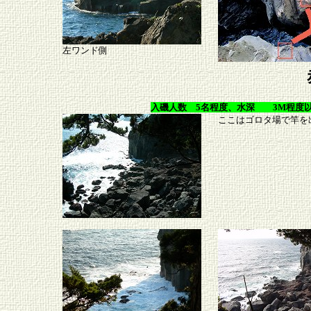
左ワンド側
入磯人数 5名程度、水深 3M程度以
ここはゴロタ場で竿を