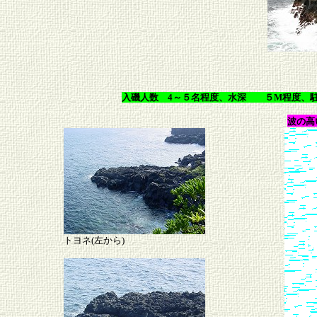
入磯人数 4～５名程度、水深 ５M程度、駐
波の高
トヨネ(左から)