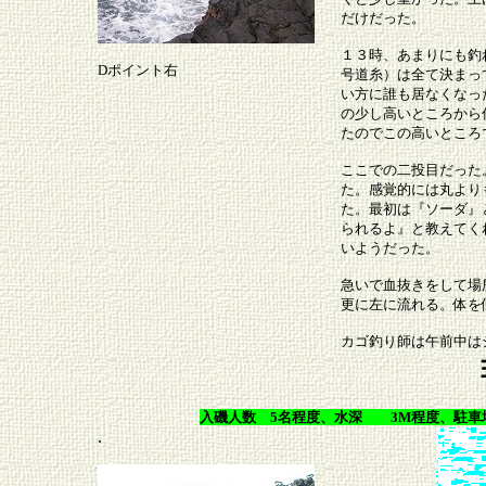
だけだった。
１３時、あまりにも釣
Dポイント右
号道糸）は全て決まっ
い方に誰も居なくなっ
の少し高いところから
たのでこの高いところ
ここでの二投目だった
た。感覚的には丸より
た。最初は『ソーダ』
られるよ』と教えてく
いようだった。
急いで血抜きをして場
更に左に流れる。体を
カゴ釣り師は午前中は
入磯人数 5名程度、水深 3M程度、駐車
.