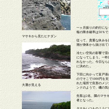
一ヶ月振りの釣行にな
報の降水確率は50％
マサキから見たヒナダン
従って、貴重な休みを
潮が身体から抜け出て
冷たい空気の影響で雷
になってしまう。一昨
れなかった。今日なら
に決めた.。
下田に向かって富戸港
のでそこで1000円
れた場所で良形のメジ
大灘が見える
ンドのようで、磯の気
先客は2名、隣のマサ
者となった。
タナをいつものように