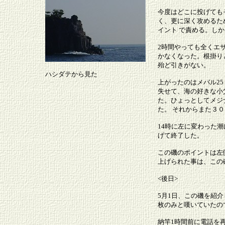
今度はどこに投げても
く、更に深く攻めるた
イント で責める。し
2時間やっても全くエ
かなくなった。根掛り
殆ど引きがない。
ハシダテから見た
上がったのはメバル2
失せて、海の好きな小
た。ひょっとしてメジ
た。 それからまた３
14時に左に変わった
げて終了した。
この磯のポイントは左
上げられた事は、この
<後日>
5月1日、この磯を紹介
枚のみと嘆いていたの
納竿1時間前に電話を