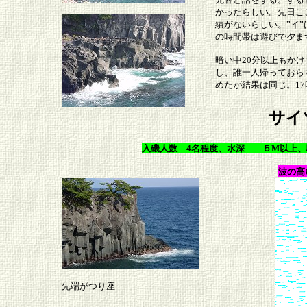
かったらしい。先日ここ
績がないらしい。”イ
の時間帯は遊びで夕ま
暗い中20分以上もか
し、誰一人帰っておら
めたが結果は同じ。1
サイ
入磯人数 4名程度、水深 ５M以上、
波の高
先端がつり座