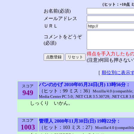
（ヒット：+10点 
お名前(必須)
メールアドレス
ＵＲＬ
コメントをどうぞ
(必須)
得点を手入力したも
(注意)何回も押さな
［
順位別に表示
パンのかげ
2010年05月24日(月) 13時56分：
スコア
（ヒット：99 ミス：36）
949
Mozilla/4.0 (compatible
Media Center PC 5.0; .NET CLR 3.5.30729; .NET CLR 3.
しっくり いかん。
スコア
管理人
2008年11月30日(日) 19時22分：
1003
（ヒット：103 ミス：27）
Mozilla/4.0 (compatibl