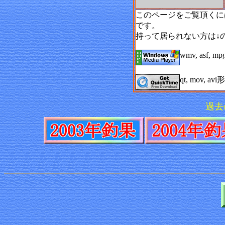
このページをご覧頂くに
です。
持って居られない方は↓
wmv, asf, mp
qt, mov, av
過去