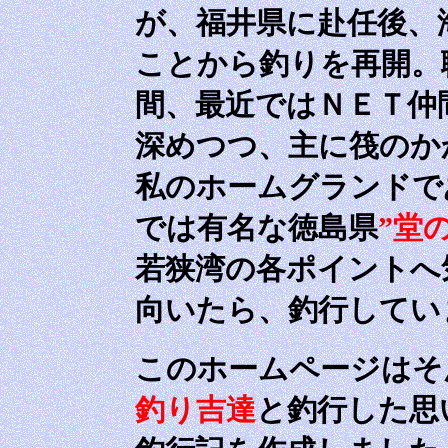
が、福井県に赴任後、
ことから釣りを再開。
間、最近ではＮＥＴ仲
深めつつ、主に筏のか
私のホームグランドで
では有名な徳島県
”堂
若狭湾の各ポイントへ
向いたら、釣行してい
このホームページはそ
釣り吉達
と釣行した思