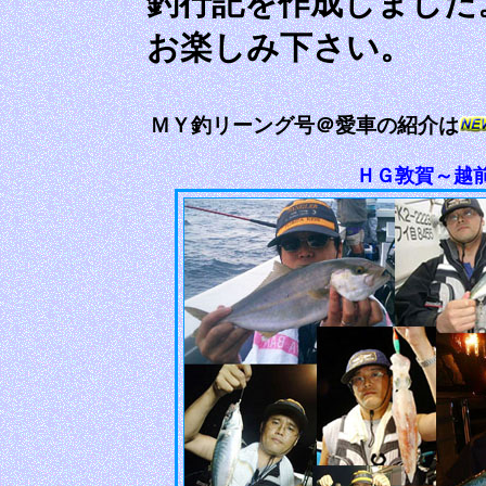
釣行記を作成しました
お楽しみ下さい。
ＭＹ釣リーング号＠愛車の紹介は
ＨＧ敦賀～越