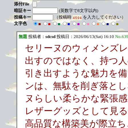
添付File
暗証キー
(英数字で8文字以内)
投稿キー
（投稿時
を入力してください）
文字色
■
■
■
■
■
■
■
■
■
無題
投稿者：
sdcsd
投稿日：2026/06/13(Sat) 16:10
No.63
セリーヌのウィメンズレ
出すのではなく、持つ人
引き出すような魅力を備え
ンは、無駄を削ぎ落とし
ヌらしい柔らかな緊張感
レザーグッズとして見る
高品質な構築美が際立ち