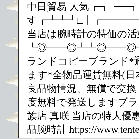
中日貿易 人気┏┓┏━┓
す┏┻┻┛□┃┏━━━
当店は腕時計の特価の活
┗◎━━◎┻┻◎━━◎
ランドコピーブランド*
ます*全物品運賃無料(日
良品物情況、無償で交換
度無料で発送しますブラン
族店 真咲 当店の特大優惠活
品腕時計 https://www.tenten