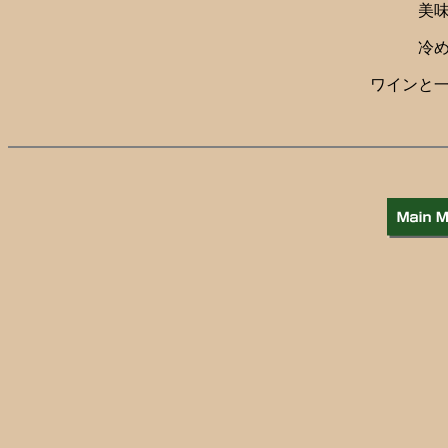
美
冷
ワインと