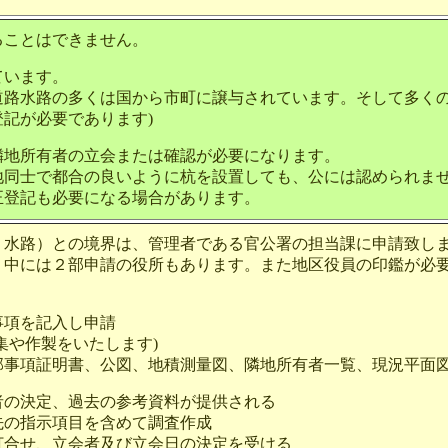
ることはできません。
ています。
道路水路の多くは国から市町に譲与されています。そして多くの
記が必要であります)
隣地所有者の立会または確認が必要になります。
地同士で都合の良いように杭を設置しても、公には認められま
正登記も必要になる場合があります。
路）との境界は、管理者である官公署の担当課に申請致し
には２部申請の役所もあります。また地区役員の印鑑が必要
、
項を記入し申請
や作製をいたします)
証明書、公図、地積測量図、隣地所有者一覧、現況平面図
の決定、過去の参考資料が提供される
の指示項目を含めて調査作成
合せ、立会者及び立会日の決定を受ける