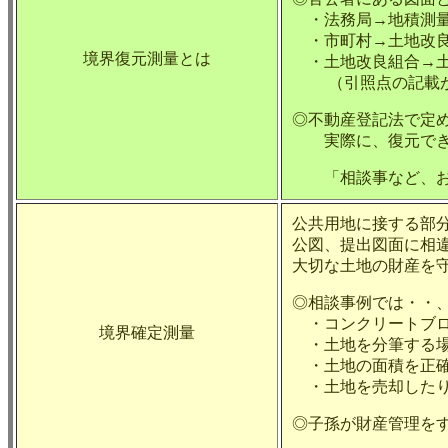
・法務局→地積測
・市町村→土地改良
境界復元測量とは
・土地改良組合→土
（引照点の記載が無
◎不動産登記法で定
実際に、復元でき
「相談事など、お
公共用地に接する部
公図、提出図面に相
大切な土地の財産を
◎相談事例では・・
・コンクリートブロ
境界確定測量
・土地を分筆する
・土地の面積を正確
・土地を売却したり
◎子孫が財産管理を