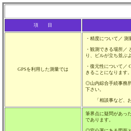
項 目
・精度について／ 測
・観測できる場所／
り、ビルが立ち並ぶ
・復元性について／ 
GPSを利用した測量では
きることになります
◎山内綜合手続事務所
下さい。
「相談事など、お
筆界点に疑問があった
であります。
◎官公署にある図面