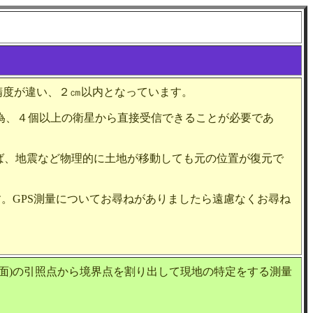
は精度が違い、２㎝以内となっています。
為、４個以上の衛星から直接受信できることが必要であ
えば、地震など物理的に土地が移動しても元の位置が復元で
。GPS測量についてお尋ねがありましたら遠慮なくお尋ね
面)の引照点から境界点を割り出して現地の特定をする測量