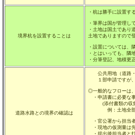
・杭は勝手に設置す
・筆界は国が管理し
・土地は国土であり
境界杭を設置することは
土地でありますので登
・設置については、
・とはいっても、隣
・分筆登記、地積更
公共用地（道路・水
１部申請ですが、中
◎一般的なフローは
・申請書に必要な事
(添付書類の収集
例：土地全部事項
道路水路との境界の確認は
・官公署から担当者
・現地の仮測量は先
・提出後担当者と打