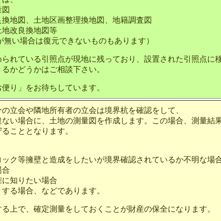
量図
換地図、土地区画整理換地図、地籍調査図
地改良換地図等
い場合は復元できないものもあります）
められている引照点が現地に残っており、設置された引照点に
るかどうかはご相談下さい。
便り」をお待ちしています。
分の立会や隣地所有者の立会は境界杭を確認をして、
違ない場合に、土地の測量図を作成します。この場合、測量結果
守ることとなります。
、
ック等擁壁と造成をしたいが境界確認されているか不明な場
場合
に知りたい場合
する場合、などであります。
する上で、確定測量をしておくことが財産の保全になります。