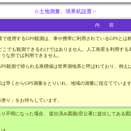
☆土地測量、境界杭設置‥
内 容
量で使用するGPS観測は、車や携帯に利用されているGPSと
 どこでも観測できるわけではありません。人工衛星を利用する
ような所では利用できません。
GPS観測で得られる座標値は世界測地系と呼ばれており、例
。
は早くからGPS測量をとりいれ、地域の測量に役立てています
便り」をお待ちしています。
り不明になった場合、 提出済み図面(官公署に提出してある図
とは、