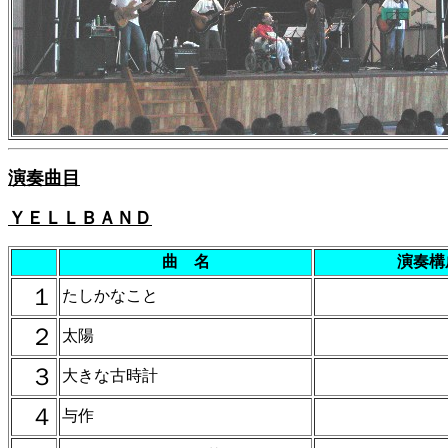
演奏曲目
ＹＥＬＬＢＡＮＤ
曲 名
演奏構
１
たしかなこと
２
太陽
３
大きな古時計
４
与作