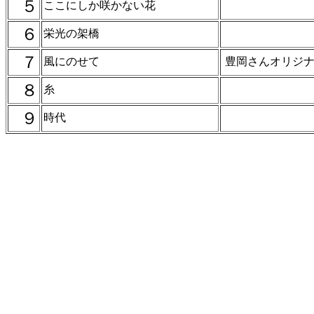
５
ここにしか咲かない花
６
栄光の架橋
７
風にのせて
豊岡さんオリジ
８
糸
９
時代