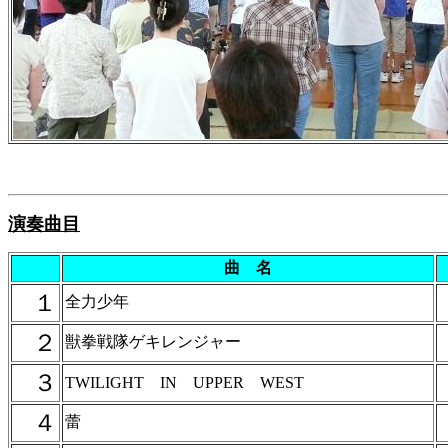
演奏曲目
曲 名
１
全力少年
２
獣拳戦隊
ゲキレンジャー
３
TWILIGHT IN UPPER WEST
４
蕾