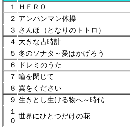
１
ＨＥＲＯ
２
アンパンマン体操
３
さんぽ（となりのトトロ）
４
大きな古時計
５
冬のソナタ～愛はかげろう
６
ドレミのうた
７
瞳を閉じて
８
翼をください
９
生きとし生ける物へ～時代
１
世界にひとつだけの花
０