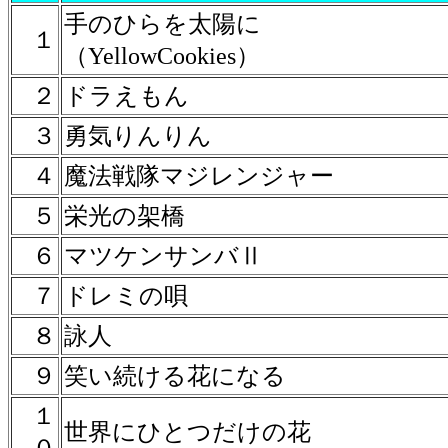
手のひらを太陽に
１
（YellowCookies）
２
ドラえもん
３
勇気りんりん
４
魔法戦隊マジレンジャー
５
栄光の架橋
６
マツケンサンバⅡ
７
ドレミの唄
８
詠人
９
笑い続ける花になる
１
世界にひとつだけの花