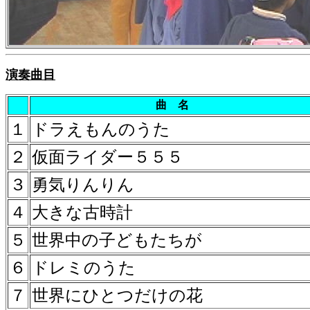
演奏曲目
曲 名
１
ドラえもんのうた
２
仮面ライダー５５５
３
勇気りんりん
４
大きな古時計
５
世界中の子どもたちが
６
ドレミのうた
７
世界にひとつだけの花