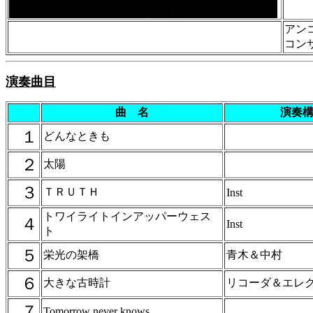
アン
コン
演奏曲目
曲 名
演奏
１
どんなときも
２
太陽
３
ＴＲＵＴＨ
Inst
トワイライトインアッパーウェス
４
Inst
ト
５
栄光の架橋
青木＆中村
６
大きな古時計
リコーダ＆エレ
７
Tomorrow never knows