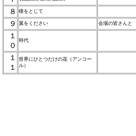
８
瞳をとじて
９
翼をください
会場の皆さんと
１
時代
０
１
世界にひとつだけの花（アンコー
ル）
１