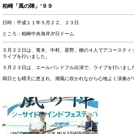
柏崎「風の陣」’９９
日時：平成１１年５月２２、２３日
ところ：柏崎中央海岸夕日ドーム
５月２２日は、青木、中村、星野、柳の４人でアコースティ
ライブを行いました。
５月２３日は、エールバンドフル出演で、ライブを行いまし
両日とも晴天に恵まれ、潮風に吹かれながら心地よく演奏が