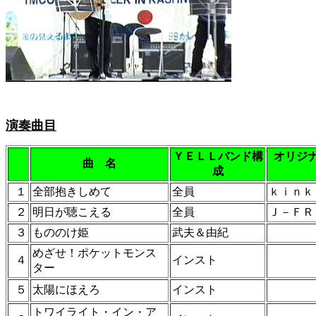
演奏曲目
ＹＥＬＬバンド構
オリジ
曲 名
成
１
全部抱きしめて
全員
ｋｉｎｋ
２
明日が聴こえる
全員
Ｊ－ＦＲ
３
もののけ姫
武夫＆由紀
めざせ！ポケットモンス
４
インスト
ター
５
太陽にほえろ
インスト
トワイライト・イン・ア