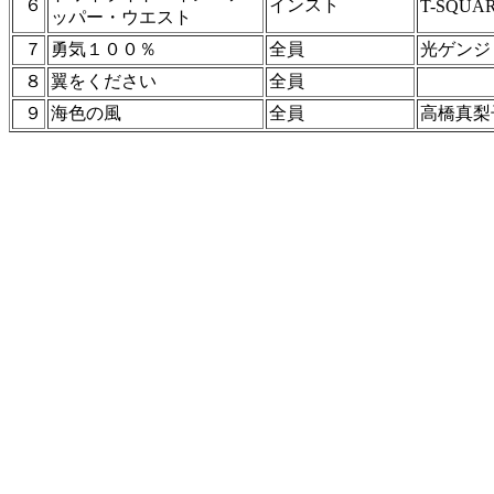
６
インスト
T-SQUA
ッパー・ウエスト
７
勇気１００％
全員
光ゲンジ
８
翼をください
全員
９
海色の風
全員
高橋真梨