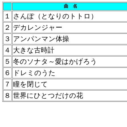
曲 名
１
さんぽ（となりのトトロ）
２
デカレンジャー
３
アンパンマン体操
４
大きな古時計
５
冬のソナタ～愛はかげろう
６
ドレミのうた
７
瞳を閉じて
８
世界にひとつだけの花