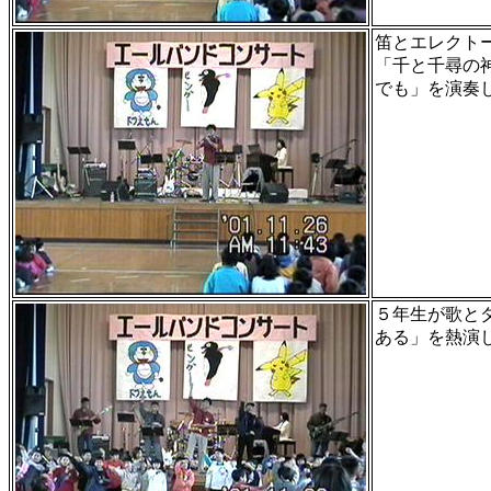
笛とエレクト
「千と千尋の
でも」を演奏
５年生が歌と
ある」を熱演