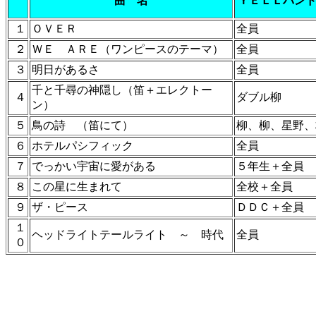
曲 名
ＹＥＬＬバン
１
ＯＶＥＲ
全員
２
ＷＥ ＡＲＥ（ワンピースのテーマ）
全員
３
明日があるさ
全員
千と千尋の神隠し（笛＋エレクトー
４
ダブル柳
ン）
５
鳥の詩 （笛にて）
柳、柳、星野、
６
ホテルパシフィック
全員
７
でっかい宇宙に愛がある
５年生＋全員
８
この星に生まれて
全校＋全員
９
ザ・ピース
ＤＤＣ＋全員
１
ヘッドライトテールライト ～ 時代
全員
０