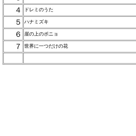
４
ドレミのうた
５
ハナミズキ
６
崖の上のポニョ
７
世界に一つだけの花