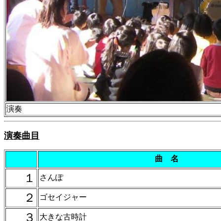
演奏
演奏曲目
曲 名
１
さんぽ
２
ゴセイジャー
３
大きな古時計