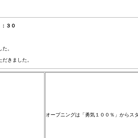
１：３０
した。
ただきました。
オープニングは「勇気１００％」からス