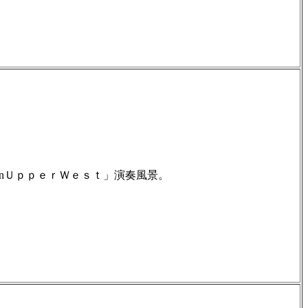
htInＵｐｐｅｒＷｅｓｔ」演奏風景。