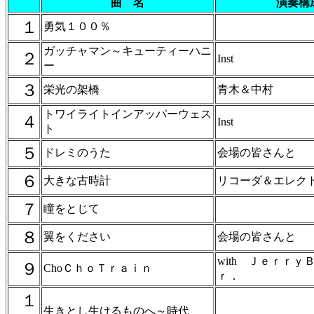
曲 名
演奏構
１
勇気１００％
ガッチャマン～キューティーハニ
２
Inst
ー
３
栄光の架橋
青木＆中村
トワイライトインアッパーウェス
４
Inst
ト
５
ドレミのうた
会場の皆さんと
６
大きな古時計
リコーダ＆エレク
７
瞳をとじて
８
翼をください
会場の皆さんと
with Ｊｅｒｒｙ
９
ChoＣｈｏＴｒａｉｎ
ｒ．
１
生きとし生けるものへ～時代