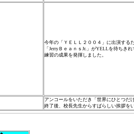
今年の「ＹＥＬＬ２００４」に出演する
「JerryＢｅａｎｓJr.」がYELLを待ち
練習の成果を発揮しました。
アンコールをいただき「世界にひとつだ
終了後、校長先生からすばらしい挨拶を