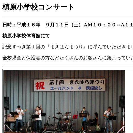
槙原小学校コンサート
日時：平成１６年 ９月１１日（土）ＡM１０：００～A１
槙原小学校体育館にて
記念すべき第１回の『まきはらまつり』に呼んでいただきま
全校児童と保護者の方などたくさんのお客さんに集まってい